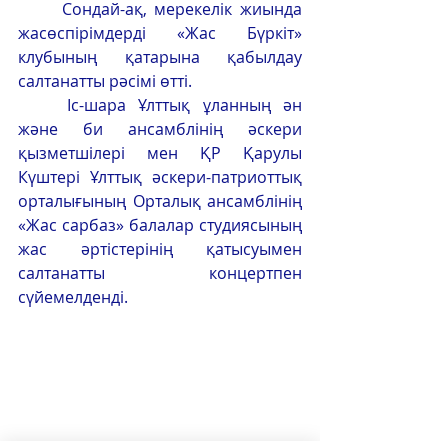
	Сондай-ақ, мерекелік жиында 
жасөспірімдерді «Жас Бүркіт» 
клубының қатарына қабылдау 
салтанатты рәсімі өтті.
	Іс-шара Ұлттық ұланның ән 
және би ансамблінің әскери 
қызметшілері мен ҚР Қарулы 
Күштері Ұлттық әскери-патриоттық 
орталығының Орталық ансамблінің 
«Жас сарбаз» балалар студиясының 
жас әртістерінің қатысуымен 
салтанатты концертпен 
сүйемелденді.