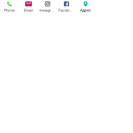
Phone
Email
Instagram
Facebook
Адрес
Дереккөзі:https://kazpravda.kz/n/voe
nno-patrioticheskomu-dvizheniyu-
zhasbrkt-20-let/
ерлік
Недавние посты
Смотреть все