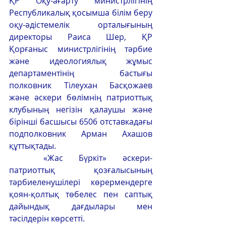
ҚР Оқу-ағарту министрлігінің 
Республикалық қосымша білім беру 
оқу-әдістемелік орталығының 
директоры Раиса Шер, ҚР 
Қорғаныс министрлігінің тәрбие 
және идеологиялық жұмыс 
департаментінің бастығы 
полковник Тілеухан Басқожаев 
және әскери бөлімнің патриоттық 
клубының негізін қалаушы және 
бірінші басшысы 6506 отставкадағы 
подполковник Арман Ахашов 
құттықтады.
	«Жас Бүркіт» әскери-
патриоттық қозғалысының 
тәрбиеленушілері көрермендерге 
қоян-қолтық төбелес пен саптық 
дайындық дағдылары мен 
тәсілдерін көрсетті.