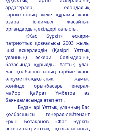
құқықтық тәртіп әскерлерінің 
ардагерлері, елордалық 
гарнизонның жеке құрамы және 
өзара іс-қимыл жасайтын 
органдардың өкілдері қатысты.
	«Жас Бүркіт» әскери-
патриоттық қозғалысы 2003 жылы 
Ішкі әскерлердің (Қазіргі Ұлттық 
ұланның) әскери бөлімдерінің 
базасында құрылды. Ұлттық ұлан 
Бас қолбасшысының тәрбие және 
әлеуметтік-құқықтық жұмыс 
жөніндегі орынбасары генерал-
майор Қайрат Үмбетов өз 
баяндамасында атап өтті.
	Бұдан әрі Ұлттық ұланның Бас 
қолбасшысы генерал-лейтенант 
Еркін Ботақанов «Жас Бүркіт» 
әскери-патриоттық қозғалысының 