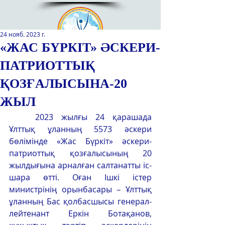
24 нояб. 2023 г.
«ЖАС БҮРКІТ» ӘСКЕРИ-
ПАТРИОТТЫҚ
Қазақстан Республикасы Оқу-
ағарту министрлігінің
ҚОЗҒАЛЫСЫНА-20
«Республикалық қосымша білім
беру оқу-әдістемелік орталығы»
ЖЫЛ
РМҚК
2023 жылғы 24 қарашада 
Ұлттық ұланның 5573 әскери 
САЙТТЫН ЖАНА ВЕРСИЯСЫ
бөлімінде «Жас Бүркіт» әскери-
патриоттық қозғалысының 20 
ЭКРАН ДИКТОРЫ
жылдығына арналған салтанатты іс-
шара өтті. Оған Ішкі істер 
министрінің орынбасары – Ұлттық 
ұланның Бас қолбасшысы генерал-
лейтенант Еркін Ботақанов, 