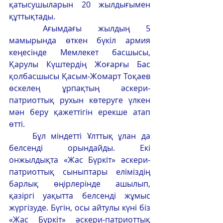
қатысушыларын 20 жылдығымен 
құттықтады.
	Ағымдағы жылдың 5 
мамырында өткен бүкіл армия 
кеңесінде Мемлекет басшысы, 
Қарулы Күштердің Жоғарғы Бас 
қолбасшысы Қасым-Жомарт Тоқаев 
өскелең ұрпақтың әскери-
патриоттық рухын көтеруге үлкен 
мән беру қажеттігін ерекше атап 
өтті.
	Бұл міндетті Ұлттық ұлан да 
белсенді орындайды. Екі 
онжылдықта «Жас Бүркіт» әскери-
патриоттық сыныптары еліміздің 
барлық өңірлерінде ашылып, 
қазіргі уақытта белсенді жұмыс 
жүргізуде. Бүгін, осы айтулы күні біз 
«Жас Бүркіт» әскери-патриоттық 