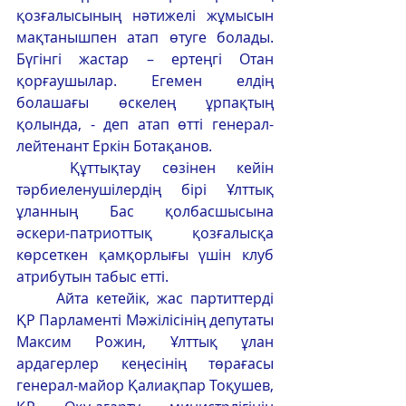
қозғалысының нәтижелі жұмысын 
мақтанышпен атап өтуге болады. 
Бүгінгі жастар – ертеңгі Отан 
қорғаушылар. Егемен елдің 
болашағы өскелең ұрпақтың 
қолында, - деп атап өтті генерал-
лейтенант Еркін Ботақанов.
	Құттықтау сөзінен кейін 
тәрбиеленушілердің бірі Ұлттық 
ұланның Бас қолбасшысына 
әскери-патриоттық қозғалысқа 
көрсеткен қамқорлығы үшін клуб 
атрибутын табыс етті.
	Айта кетейік, жас партиттерді 
ҚР Парламенті Мәжілісінің депутаты 
Максим Рожин, Ұлттық ұлан 
ардагерлер кеңесінің төрағасы 
генерал-майор Қалиақпар Тоқушев, 