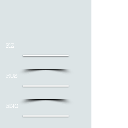
KZ
RUS
ENG