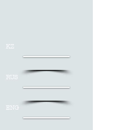
KZ
RUS
ENG