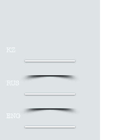
KZ
RUS
ENG