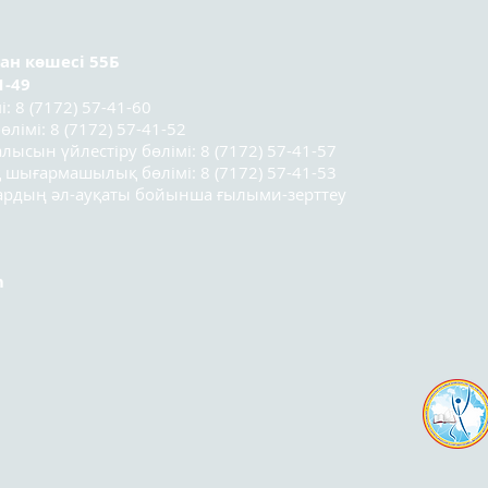
көпшілік алдында
ме
сөйлеу дағдыларын
ал
ран
көшесі 55Б
меңгерді. Біз үшін
сұ
1-49
ерекше қуаныш — ҚР
кө
 8 (7172) 57-41-60
Оқу-ағарту
ар
лімі: 8 (7172) 57-41-52
министрлігінің
ал
лысын үйлестіру бөлімі: 8 (7172) 57-41-57
Республикалық
ид
 шығармашылық бөлімі: 8 (7172) 57-41-53
қосымша білім беру
жа
лардың әл-ауқаты бойынша ғылыми-зерттеу
оқу-әдістемелік
ал
орталығының
жі
қызметкерлері Сатанов
Арыстан Болатұлы
m
мен...