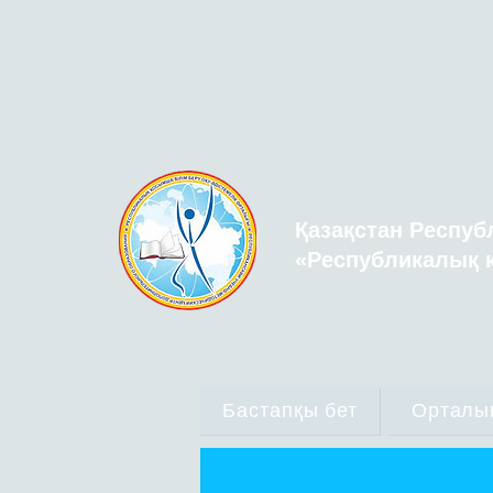
Қазақстан Респуб
«Республикалық қ
Бастапқы бет
Орталы