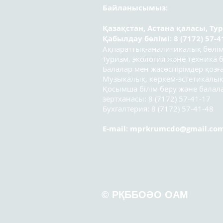
Байланысымыз:
Қазақстан, Астана қаласы, Ту
Қабылдау бөлімі: 8 (7172) 57-4
Ақпараттық-аналитикалық бөлімі:
Туризм, экология және техника бө
Балалар мен жасөспірімдер қозға
Музыкалық, көркем-эстетикалық
Қосымша білім беру және бала
зертханасы: 8 (7172) 57-41-17
Бухгалтерия: 8 (7172) 57-41-48
E-mail:
mprkrumcdo@gmail.co
© РҚББОӘО ОАМ