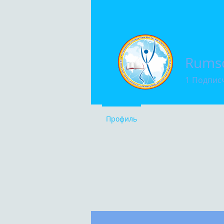
Rums
1
Подпис
Профиль