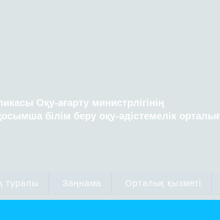
ликасы Оқу-ағарту министрлігінің
осымша білім беру оқу-әдістемелік орталы
қ туралы
Заңнама
Орталық қызметі