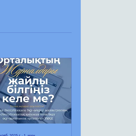
нояб. 2025 г.
∙
1
мин.