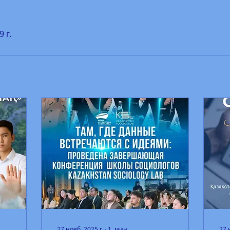
 г.
27 нояб. 2025 г.
∙
1
мин.
27 