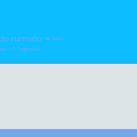
do rumsdo
Админ
чик
0
Подписок