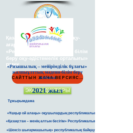
Қазақстан Республикасы Оқу-
ағарту министрлігінің
«Республикалық қосымша білім
беру оқу-әдістемелік орталығы»
РМҚК
«Ризашылық – мейірімділік бұлағы»
жалпыұлттық мәдени-білім беру
жобасы
САЙТТЫН ЖАНА ВЕРСИЯСЫ
2021 жыл
ЭКРАН ДИКТОРЫ
Тұжырымдама
«Ұшқыр ой алаңы» оқушылардың республикалық дебаттық турнирін өт
«Қазақстан – менің алтын бесігім» Республикалық балалар фестивалін
«Шексіз шығармашылық» республикалық байқауын қашықтықтан өткі