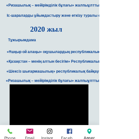
«Ризашылық – мейірімділік бұлағы» жалпыұлттық мәдени-білім беру
Іс-шараларды ұйымдастыру және өткізу туралы есеп
2020 жыл
Тұжырымдама
«Ұшқыр ой алаңы» оқушылардың республикалық дебаттық турнирін өт
«Қазақстан – менің алтын бесігім» Республикалық балалар фестивалін
«Шексіз шығармашылық» республикалық байқауын қашықтықтан өткіз
«Ризашылық – мейірімділік бұлағы» жалпыұлттық мәдени-білім беру
Phone
Email
Instagram
Facebook
Адрес