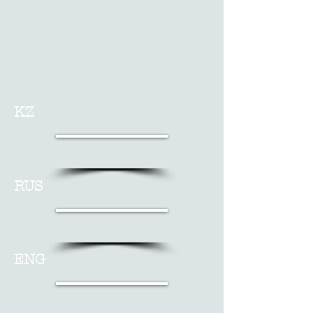
KZ
RUS
ENG