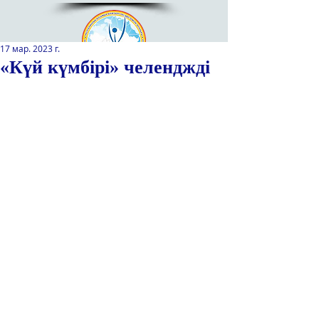
17 мар. 2023 г.
«Күй күмбірі» челенджді
Қазақстан Республикасы Оқу-
ағарту министрлігінің
«Республикалық қосымша білім
беру оқу-әдістемелік орталығы»
РМҚК
САЙТТЫН ЖАНА ВЕРСИЯСЫ
ЭКРАН ДИКТОРЫ