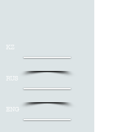
KZ
RUS
ENG