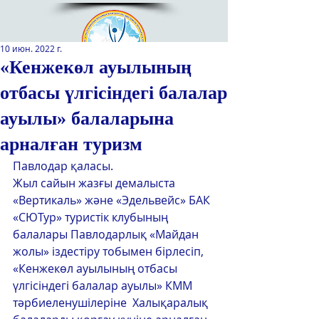
10 июн. 2022 г.
«Кенжекөл ауылының
отбасы үлгісіндегі балалар
Қазақстан Республикасы Оқу-
ағарту министрлігінің
ауылы» балаларына
«Республикалық қосымша білім
беру оқу-әдістемелік орталығы»
арналған туризм
РМҚК
Павлодар қаласы.
Жыл сайын жазғы демалыста 
САЙТТЫН ЖАНА ВЕРСИЯСЫ
«Вертикаль» және «Эдельвейс» БАК 
«СЮТур» туристік клубының 
ЭКРАН ДИКТОРЫ
балалары Павлодарлық «Майдан 
жолы» іздестіру тобымен бірлесіп, 
«Кенжекөл ауылының отбасы 
үлгісіндегі балалар ауылы» КММ 
тәрбиеленушілеріне  Халықаралық 