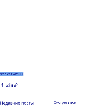
жас саяхатшы
Недавние посты
Смотреть все