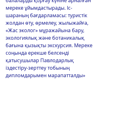
балаларды қорғау күніне арналған 
мереке ұйымдастырады. Іс-
шараның бағдарламасы: туристік 
жолдан өту, өрмелеу, жылыжайға, 
«Жас эколог» мұражайына бару, 
экологиялық және ботаникалық 
бағына қызықты экскурсия. Мереке 
соңында ерекше белсенді 
қатысушылар Павлодарлық 
іздестіру-зерттеу тобының 
дипломдарымен марапатталды»