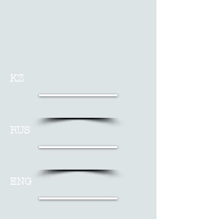
KZ
RUS
ENG