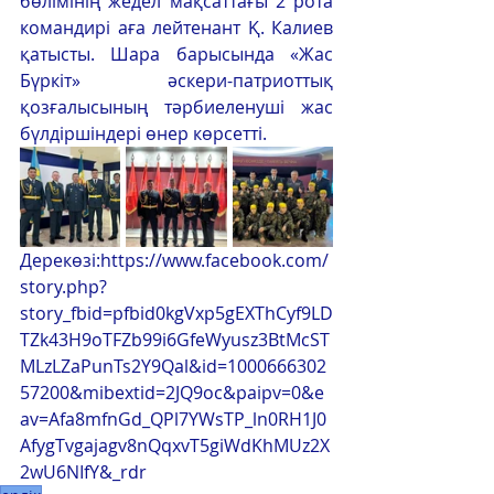
бөлімінің жедел мақсаттағы 2 рота 
командирі аға лейтенант Қ. Калиев 
қатысты. Шара барысында «Жас 
Бүркіт» әскери-патриоттық 
қозғалысының тәрбиеленуші жас 
бүлдіршіндері өнер көрсетті.
Дерекөзі:https://www.facebook.com/
story.php?
story_fbid=pfbid0kgVxp5gEXThCyf9LD
TZk43H9oTFZb99i6GfeWyusz3BtMcST
MLzLZaPunTs2Y9Qal&id=1000666302
57200&mibextid=2JQ9oc&paipv=0&e
av=Afa8mfnGd_QPl7YWsTP_ln0RH1J0
AfygTvgajagv8nQqxvT5giWdKhMUz2X
2wU6NIfY&_rdr