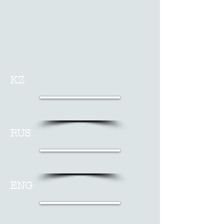
KZ
RUS
ENG