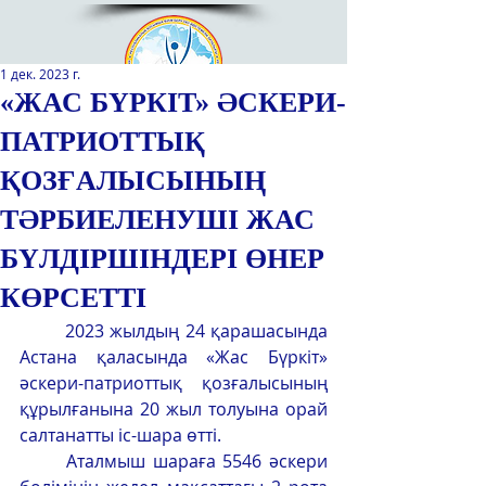
1 дек. 2023 г.
«ЖАС БҮРКІТ» ӘСКЕРИ-
ПАТРИОТТЫҚ
Қазақстан Республикасы Оқу-
ағарту министрлігінің
ҚОЗҒАЛЫСЫНЫҢ
«Республикалық қосымша білім
беру оқу-әдістемелік орталығы»
ТӘРБИЕЛЕНУШІ ЖАС
РМҚК
БҮЛДІРШІНДЕРІ ӨНЕР
САЙТТЫН ЖАНА ВЕРСИЯСЫ
КӨРСЕТТІ
2023 жылдың 24 қарашасында 
ЭКРАН ДИКТОРЫ
Астана қаласында «Жас Бүркіт» 
әскери-патриоттық қозғалысының 
құрылғанына 20 жыл толуына орай 
салтанатты іс-шара өтті. 
	Аталмыш шараға 5546 әскери 