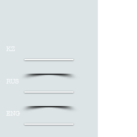
KZ
RUS
ENG