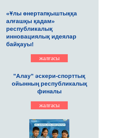
«Ұлы өнертапқыштыққа
алғашқы қадам»
республикалық
инновациялық идеялар
байқауы!
жалғасы
"Алау" әскери-спорттық
ойынның республикалық
финалы
жалғасы