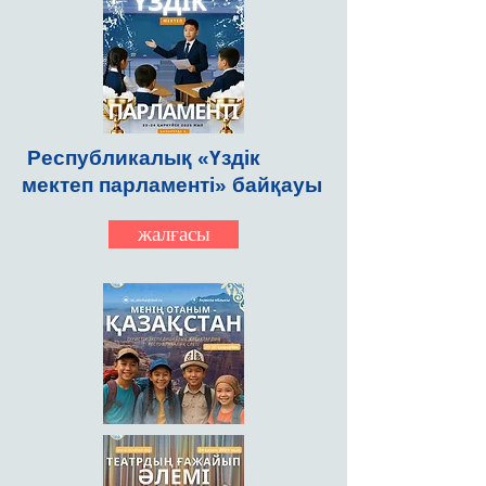
Республикалық «Үздік
мектеп парламенті» байқауы
жалғасы