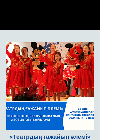
«Театрдың ғажайып әлемі»