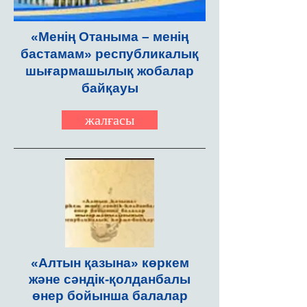
«Менің Отаныма – менің
бастамам» республикалық
шығармашылық жобалар
байқауы
жалғасы
«Алтын қазына» көркем
және сәндік-қолданбалы
өнер бойынша балалар