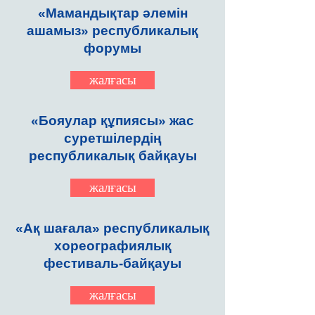
«Мамандықтар әлемін
ашамыз» республикалық
форумы
жалғасы
«Бояулар құпиясы» жас
суретшілердің
республикалық байқауы
жалғасы
«Ақ шағала» республикалық
хореографиялық
фестиваль-байқауы
жалғасы