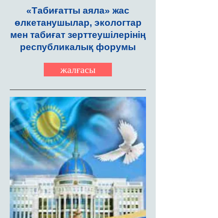
«Табиғатты аяла» жас
өлкетанушылар, экологтар
мен табиғат зерттеушілерінің
республикалық форумы
жалғасы