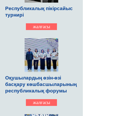
Республикалық пікірсайыс
турнирі
жалғасы
Оқушылардың өзін-өзі
басқару көшбасшыларының
республикалық форумы
жалғасы