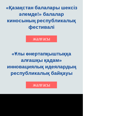
«Қазақстан балалары шексіз
әлемде!» балалар
киносының республикалық
фестивалі
жалғасы
«Ұлы өнертапқыштыққа
алғашқы қадам»
инновациялық идеялардың
республикалық байқауы
жалғасы