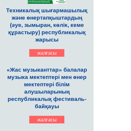
Техникалық шығармашылық
және өнертапқыштардың
(әуе, зымыран, көлік, кеме
құрастыру) республикалық
жарысы
жалғасы
«Жас музыканттар» балалар
музыка мектептері мен өнер
мектептері білім
алушыларының
республикалық фестиваль-
байқауы
жалғасы