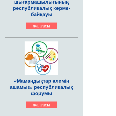
шығармашылығының
республикалық көрме-
байқауы
жалғасы
«Мамандықтар әлемін
ашамыз» республикалық
форумы
жалғасы