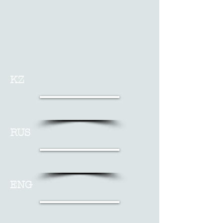
KZ
RUS
ENG