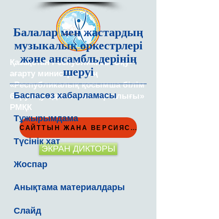
Балалар мен жастардың
музыкалық оркестрлері
және ансамбльдерінің
Қазақстан Республикасы Оқу-
шеруі
ағарту министрлігінің
«Республикалық қосымша білім
Баспасөз хабарламасы
беру оқу-әдістемелік орталығы»
РМҚК
Тұжырымдама
САЙТТЫН ЖАНА ВЕРСИЯСЫ
Түсінік хат
ЭКРАН ДИКТОРЫ
Жоспар
Анықтама материалдары
Слайд