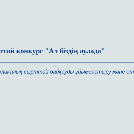
тай конкурс "Ал біздің аулада"
спубликалық сырттай байқауды ұйымдастыру және өтк