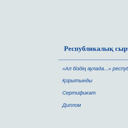
Республикалық сырт
«Ал біздің аулада...» ре
Қорытынды
Сертификат
Диплом