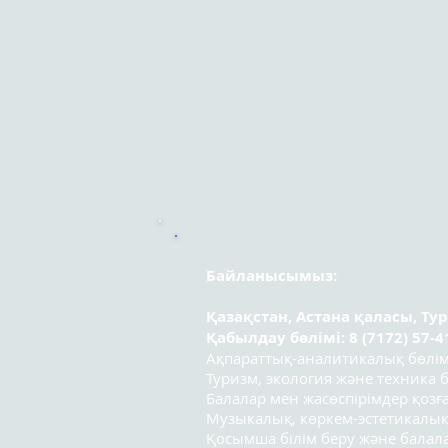
Байланысымыз:
Қазақстан, Астана қаласы, Ту
Қабылдау бөлімі: 8 (7172) 57-4
Ақпараттық-аналитикалық бөлімі:
Туризм, экология және техника бө
Балалар мен жасөспірімдер қозға
Музыкалық, көркем-эстетикалық
Қосымша білім беру және бала