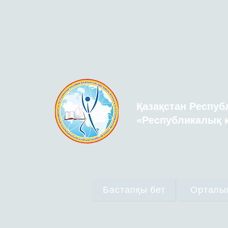
Қазақстан Респуб
«Республикалық қ
Бастапқы бет
Орталы