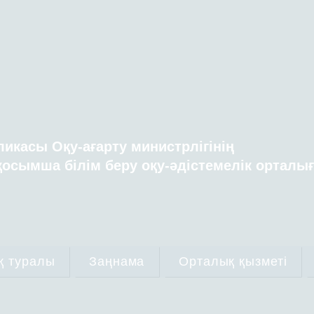
ликасы Оқу-ағарту министрлігінің
осымша білім беру оқу-әдістемелік орталы
қ туралы
Заңнама
Орталық қызметі