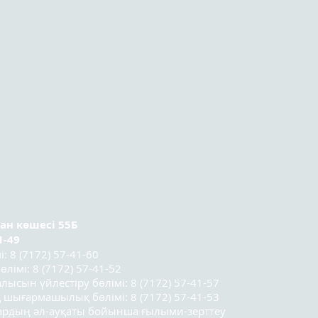
ран
көшесі 55Б
1-49
 8 (7172) 57-41-60
лімі: 8 (7172) 57-41-52
лысын үйлестіру бөлімі: 8 (7172) 57-41-57
 шығармашылық бөлімі: 8 (7172) 57-41-53
лардың әл-ауқаты бойынша ғылыми-зерттеу