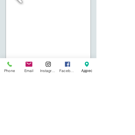
Phone
Email
Instagram
Facebook
Адрес
Байланысымыз:
Қазақстан, Астана қаласы, Туран
көшесі
55Б
Қабылдау бөлімі:
8 (7172) 57-41-49
Ақпараттық-аналитикалық бөлімі:
8 (7172)
57-41-60
Туризм, экология және техника бөлімі:
8
(7172) 57-41-52
Балалар мен жасөспірімдер қозғалысын
үйлестіру бөлімі:
8 (7172) 57-41-57
Музыкалық, көркем-эстетикалық