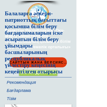
Балаларға әскери-
патриоттық бағыттағы
қосымша білім беру
Қазақстан Республикасы Оқу-
бағдарламаларын іске
ағарту министрлігінің
асыратын білім беру
«Республикалық қосымша білім
ұйымдары
беру оқу-әдістемелік орталығы»
басшыларының
РМҚК
республикалық
САЙТТЫН ЖАНА ВЕРСИЯСЫ
үйлестіру кеңесінің
кеңейтілген отырысы
ЭКРАН ДИКТОРЫ
Рекомендация
Бағдарлама
Тізім