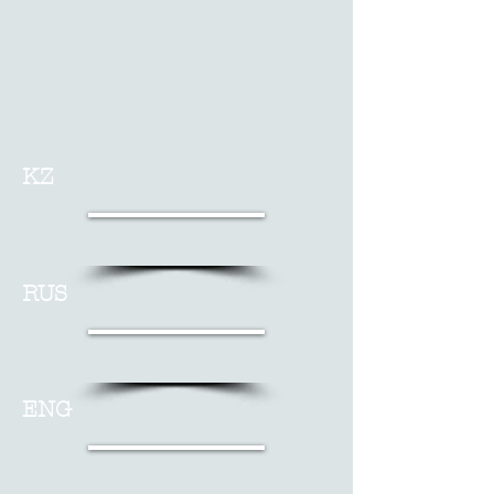
KZ
RUS
ENG