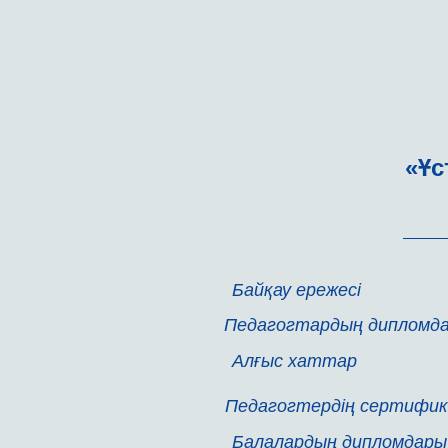
«Ұс
Байқау ережесі
Педагогтардың дипломд
Алғыс хаттар
Педагогтердің сертифи
Балалардың дипломдары