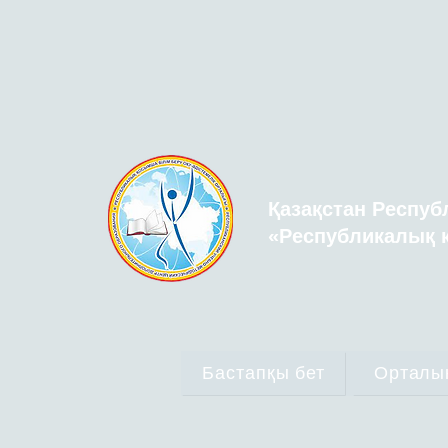
Қазақстан Респуб
«Республикалық қ
Бастапқы бет
Орталы