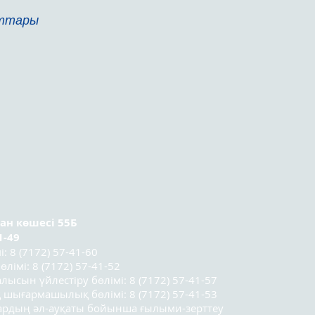
аттары
ран
көшесі 55Б
1-49
 8 (7172) 57-41-60
лімі: 8 (7172) 57-41-52
лысын үйлестіру бөлімі: 8 (7172) 57-41-57
 шығармашылық бөлімі: 8 (7172) 57-41-53
лардың әл-ауқаты бойынша ғылыми-зерттеу