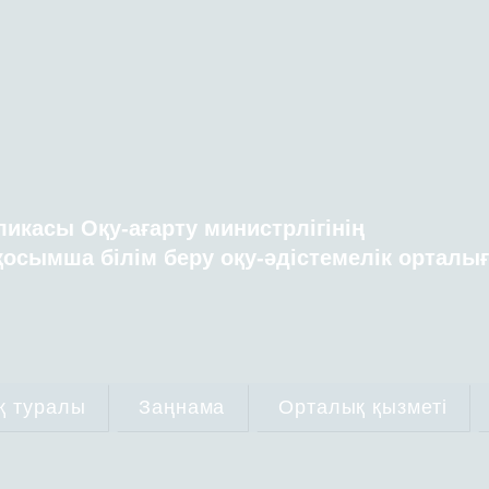
ликасы Оқу-ағарту министрлігінің
осымша білім беру оқу-әдістемелік орталы
қ туралы
Заңнама
Орталық қызметі