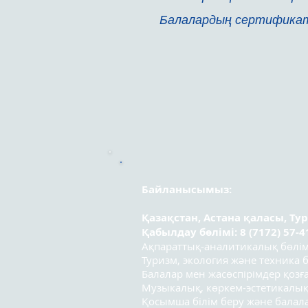
Балалардың сертифик
Байланысымыз:
Қазақстан, Астана қаласы, Ту
Қабылдау бөлімі: 8 (7172) 57-4
Ақпараттық-аналитикалық бөлімі:
Туризм, экология және техника бө
Балалар мен жасөспірімдер қозға
Музыкалық, көркем-эстетикалық
Қосымша білім беру және бала