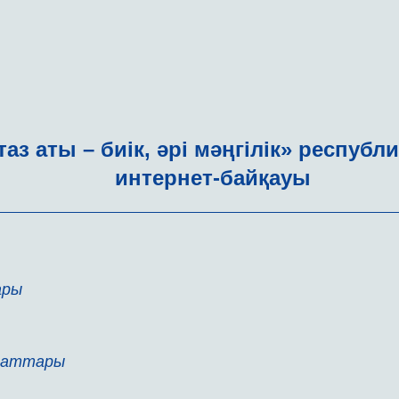
таз аты – биік, әрі мәңгілік» республ
интернет-байқауы
ары
каттары