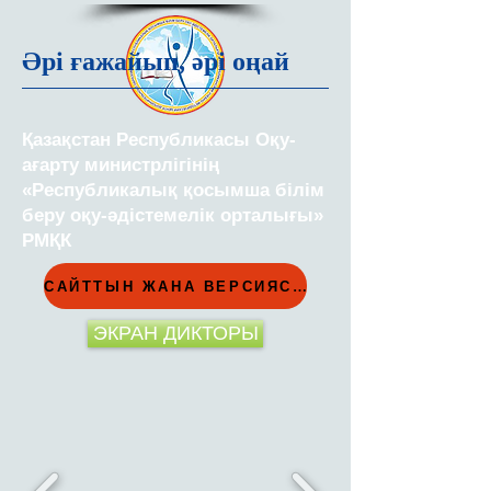
Әрі ғажайып, әрі оңай
Қазақстан Республикасы Оқу-
ағарту министрлігінің
«Республикалық қосымша білім
беру оқу-әдістемелік орталығы»
РМҚК
САЙТТЫН ЖАНА ВЕРСИЯСЫ
ЭКРАН ДИКТОРЫ