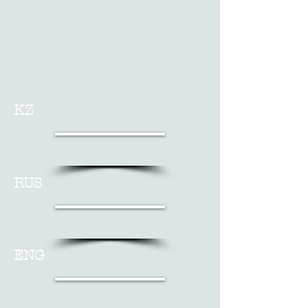
KZ
RUS
ENG