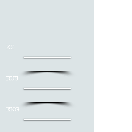
KZ
RUS
ENG