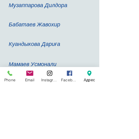
Музаппарова Дилдора
Бабатаев Жавохир
Куандыкова Дариға
Мамаев Усмонали
Phone
Email
Instagram
Facebook
Адрес
Байланысымыз:
Қазақстан, Астана қаласы, Туран
көшесі
55Б
Қабылдау бөлімі:
8 (7172) 57-41-49
Ақпараттық-аналитикалық бөлімі:
8 (7172)
57-41-60
Туризм, экология және техника бөлімі:
8
(7172) 57-41-52
Балалар мен жасөспірімдер қозғалысын