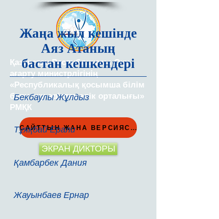
Жаңа жыл кешінде
Аяз Атаның
бастан кешкендері
Қазақстан Республикасы Оқу-
ағарту министрлігінің
«Республикалық қосымша білім
беру оқу-әдістемелік орталығы»
Бекбаулы Жұлдыз
РМҚК
САЙТТЫН ЖАНА ВЕРСИЯСЫ
Тұяқбай Ерали
ЭКРАН ДИКТОРЫ
Қамбарбек Дания
Жауынбаев Ернар