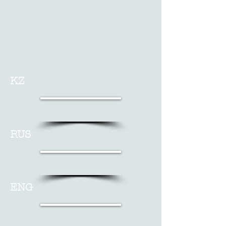
KZ
RUS
ENG