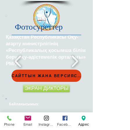
Фотосуреттер
Қазақстан Республикасы Оқу-
ағарту министрлігінің
«Республикалық қосымша білім
беру оқу-әдістемелік орталығы»
РМҚК
САЙТТЫН ЖАНА ВЕРСИЯСЫ
ЭКРАН ДИКТОРЫ
Байланысымыз:
Қазақстан, Астана қаласы, Туран
көшесі
55Б
Қабылдау бөлімі:
8 (7172) 57-41-49
Phone
Email
Instagram
Facebook
Адрес
Ақпараттық-аналитикалық бөлімі:
8 (7172)