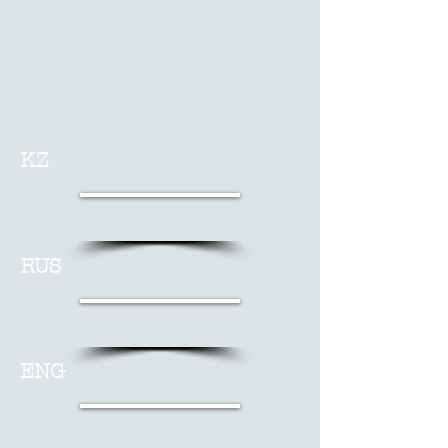
KZ
RUS
ENG