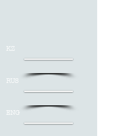
KZ
RUS
ENG