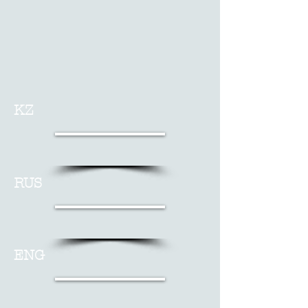
KZ
RUS
ENG