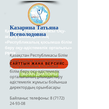
Казарина Татьяна
Қазақстан Республикасы Оқу-
Всеволодовна
ағарту министрлігінің
«Республикалық қосымша білім
беру оқу-әдістемелік орталығы»
РМҚК
Қазақстан Республикасы Білім
және ғылым министрлігінің
САЙТТЫН ЖАНА ВЕРСИЯСЫ
Республикалық қосымша
білім беру оқу-әдістемелік
ЭКРАН ДИКТОРЫ
орталығының ұйымдастыру
әдістемелік жұмысы бойынша
директордың орынбасары
Байланыс телефоны:
8 (7172)
24-93-08