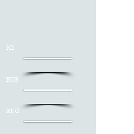
KZ
RUS
ENG