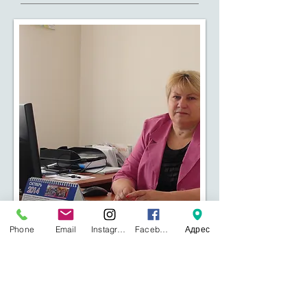
Phone
Email
Instagram
Facebook
Адрес
Байланысымыз:
Қазақстан, Астана қаласы, Туран
көшесі