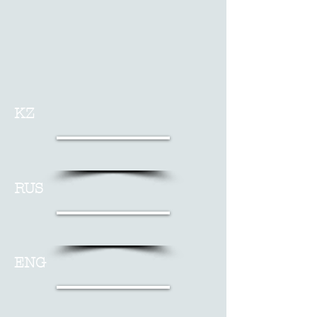
KZ
RUS
ENG