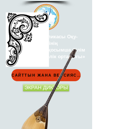
Қазақстан Республикасы Оқу-
ағарту министрлігінің
«Республикалық қосымша білім
беру оқу-әдістемелік орталығы»
РМҚК
САЙТТЫН ЖАНА ВЕРСИЯСЫ
ЭКРАН ДИКТОРЫ