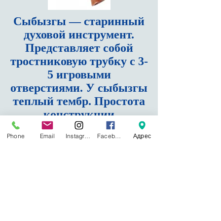
Сыбызгы
— старинный
духовой инструмент.
Представляет собой
тростниковую трубку с 3-
5 игровыми
отверстиями. У сыбызгы
теплый тембр. Простота
конструкции
компенсируется
Phone
Email
Instagram
Facebook
Адрес
сложнейшей техникой
исполнения, в которой
используются элементы
горлового пения. Камыс
сырнай — духовой
язычковый инструмент,