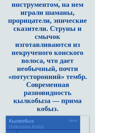
инструментом, на нем
играли шаманы,
прорицатели, эпические
сказители. Струны и
смычок
изготавливаются из
некрученого конского
волоса, что дает
необычный, почти
«потусторонний» тембр.
Современная
разновидность
кылкобыза — прима
кобыз.
Кылкобыз
00:00
Unknown Artist