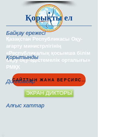
Қорықты ел
Байқау ережесі
Қазақстан Республикасы Оқу-
ағарту министрлігінің
«Республикалық қосымша білім
Қорытынды
беру оқу-әдістемелік орталығы»
РМҚК
САЙТТЫН ЖАНА ВЕРСИЯСЫ
Дипломдар
ЭКРАН ДИКТОРЫ
Алғыс хаттар