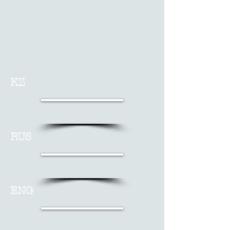
KZ
RUS
ENG