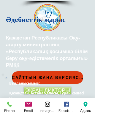
Әдебиеттік жарыс
Қазақстан Республикасы Оқу-
ағарту министрлігінің
«Республикалық қосымша білім
беру оқу-әдістемелік орталығы»
РМҚК
САЙТТЫН ЖАНА ВЕРСИЯСЫ
Байланысымыз:
ЭКРАН ДИКТОРЫ
Қазақстан, Астана қаласы, Туран
көшесі
55Б
Қабылдау бөлімі:
8 (7172) 57-41-49
Ақпараттық-аналитикалық бөлімі:
8 (7172)
Phone
Email
Instagram
Facebook
Адрес
57-41-60
Туризм, экология және техника бөлімі:
8
(7172) 57-41-52
Балалар мен жасөспірімдер қозғалысын
үйлестіру бөлімі:
8 (7172) 57-41-57