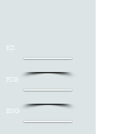
KZ
RUS
ENG