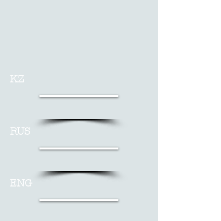
KZ
RUS
ENG