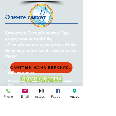
Әлемге саяхат
Қазақстан Республикасы Оқу-
ағарту министрлігінің
«Республикалық қосымша білім
беру оқу-әдістемелік орталығы»
РМҚК
САЙТТЫН ЖАНА ВЕРСИЯСЫ
Байланысымыз:
ЭКРАН ДИКТОРЫ
Қазақстан, Астана қаласы, Туран
көшесі
55Б
Қабылдау бөлімі:
8 (7172) 57-41-49
Ақпараттық-аналитикалық бөлімі:
8 (7172)
Phone
Email
Instagram
Facebook
Адрес
57-41-60
Туризм, экология және техника бөлімі:
8
(7172) 57-41-52
Балалар мен жасөспірімдер қозғалысын
үйлестіру бөлімі:
8 (7172) 57-41-57