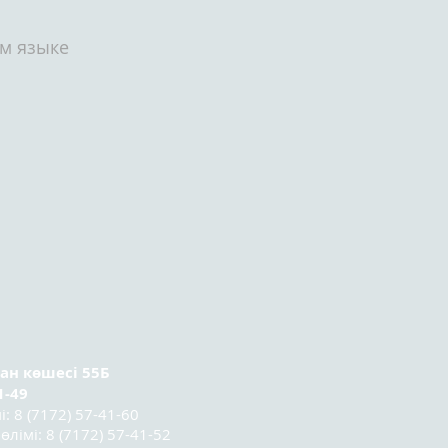
ом языке
ран
көшесі 55Б
1-49
 8 (7172) 57-41-60
лімі: 8 (7172) 57-41-52