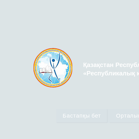
Қазақстан Респуб
«Республикалық қ
Бастапқы бет
Орталы