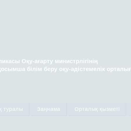
ликасы Оқу-ағарту министрлігінің
осымша білім беру оқу-әдістемелік орталы
қ туралы
Заңнама
Орталық қызметі