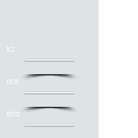
KZ
RUS
ENG