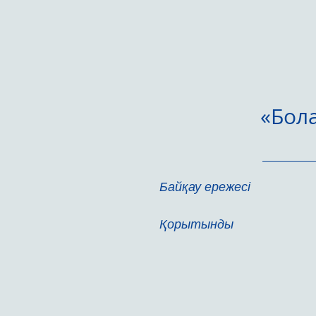
«Бол
Байқау ережесі
Қорытынды