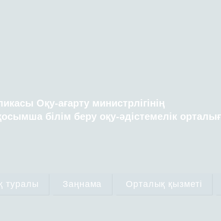
ликасы Оқу-ағарту министрлігінің
осымша білім беру оқу-әдістемелік орталы
қ туралы
Заңнама
Орталық қызметі