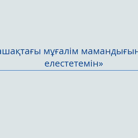
ашақтағы мұғалім мамандығы
елестетемін»