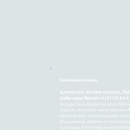
Байланысымыз:
Қазақстан, Астана қаласы, Ту
Қабылдау бөлімі: 8 (7172) 57-4
Ақпараттық-аналитикалық бөлімі:
Туризм, экология және техника бө
Балалар мен жасөспірімдер қозға
Музыкалық, көркем-эстетикалық
Қосымша білім беру және бала