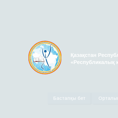
Қазақстан Респуб
«Республикалық қ
Бастапқы бет
Орталы