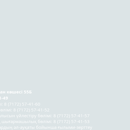
ран
көшесі 55Б
1-49
 8 (7172) 57-41-60
лімі: 8 (7172) 57-41-52
лысын үйлестіру бөлімі: 8 (7172) 57-41-57
 шығармашылық бөлімі: 8 (7172) 57-41-53
лардың әл-ауқаты бойынша ғылыми-зерттеу