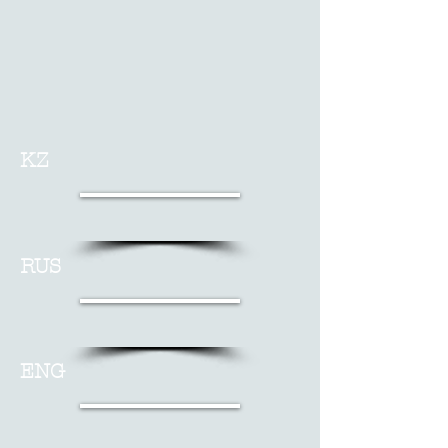
KZ
RUS
ENG