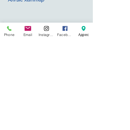
Байланысымыз:
Phone
Email
Instagram
Facebook
Адрес
Қазақстан, Астана қаласы, Туран
көшесі
55Б
Қабылдау бөлімі:
8 (7172) 57-41-49
Ақпараттық-аналитикалық бөлімі:
8 (7172)
57-41-60
Туризм, экология және техника бөлімі:
8
(7172) 57-41-52
Балалар мен жасөспірімдер қозғалысын
үйлестіру бөлімі:
8 (7172) 57-41-57
Музыкалық, көркем-эстетикалық
шығармашылық бөлімі:
8 (7172) 57-41-53
Қосымша білім беру және балалардың әл-
ауқаты бойынша ғылыми-зерттеу
зертханасы:
8 (7172) 57-41-17
Бухгалтерия:
8 (7172) 57-41-48
E-mail:
mprkrumcdo@gmail.com
© РҚББОӘО ОАМ