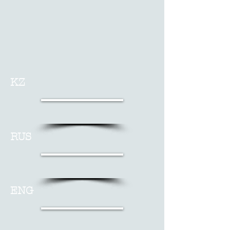
KZ
RUS
ENG