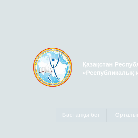
Қазақстан Респуб
«Республикалық қ
Бастапқы бет
Орталы