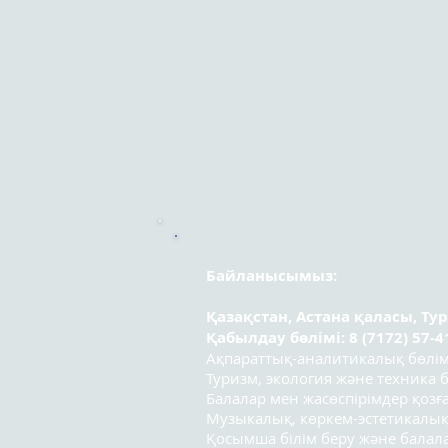
Байланысымыз:
Қазақстан, Астана қаласы, Ту
Қабылдау бөлімі: 8 (7172) 57-4
Ақпараттық-аналитикалық бөлімі:
Туризм, экология және техника бө
Балалар мен жасөспірімдер қозға
Музыкалық, көркем-эстетикалық
Қосымша білім беру және бала