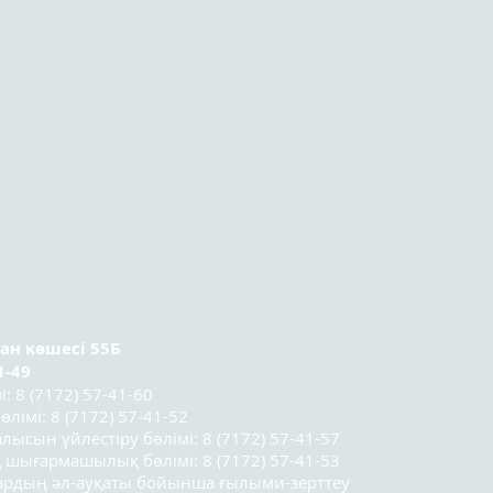
ран
көшесі 55Б
1-49
 8 (7172) 57-41-60
лімі: 8 (7172) 57-41-52
лысын үйлестіру бөлімі: 8 (7172) 57-41-57
 шығармашылық бөлімі: 8 (7172) 57-41-53
лардың әл-ауқаты бойынша ғылыми-зерттеу