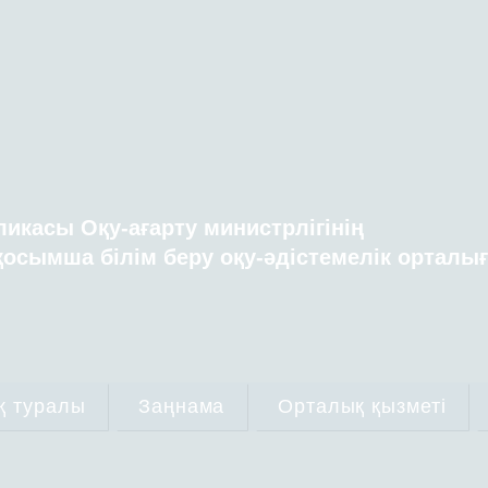
ликасы Оқу-ағарту министрлігінің
осымша білім беру оқу-әдістемелік орталы
қ туралы
Заңнама
Орталық қызметі