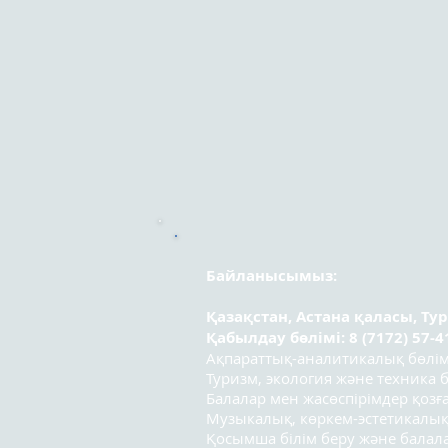
Байланысымыз:
Қазақстан, Астана қаласы, Ту
Қабылдау бөлімі: 8 (7172) 57-4
Ақпараттық-аналитикалық бөлімі:
Туризм, экология және техника бө
Балалар мен жасөспірімдер қозға
Музыкалық, көркем-эстетикалық
Қосымша білім беру және бала