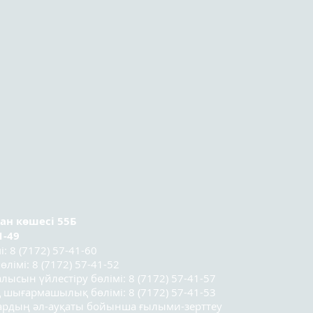
ран
көшесі 55Б
1-49
 8 (7172) 57-41-60
лімі: 8 (7172) 57-41-52
лысын үйлестіру бөлімі: 8 (7172) 57-41-57
 шығармашылық бөлімі: 8 (7172) 57-41-53
лардың әл-ауқаты бойынша ғылыми-зерттеу