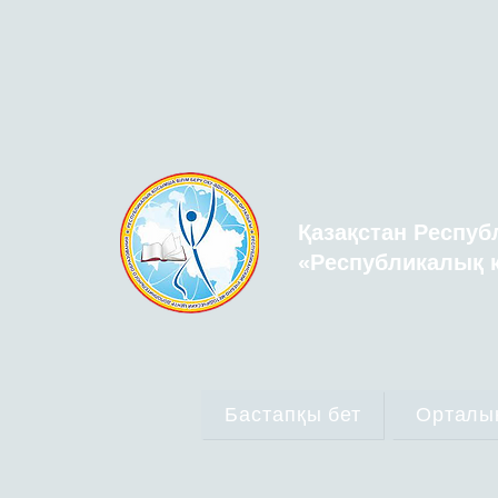
Қазақстан Респуб
«Республикалық қ
Бастапқы бет
Орталы