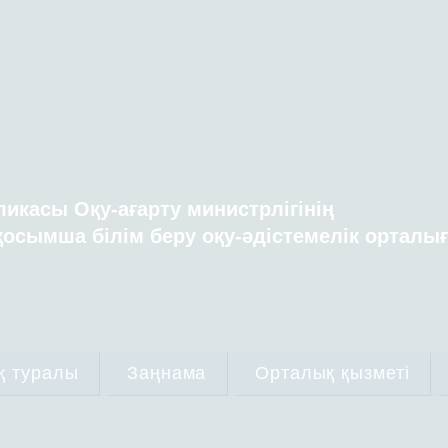
ликасы Оқу-ағарту министрлігінің
осымша білім беру оқу-әдістемелік орталы
қ туралы
Заңнама
Орталық қызметі