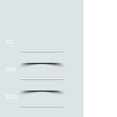
KZ
RUS
ENG