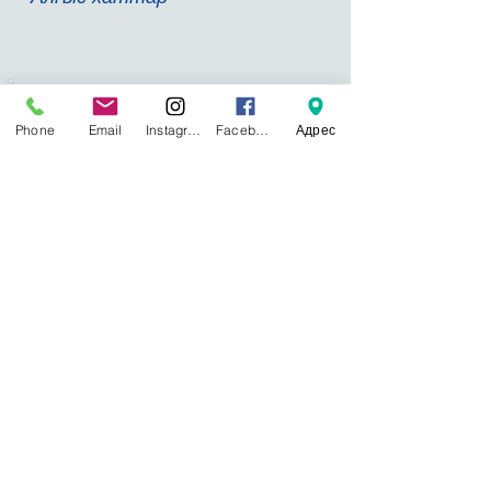
Байланысымыз:
Phone
Email
Instagram
Facebook
Адрес
Қазақстан, Астана қаласы, Туран
көшесі
55Б
Қабылдау бөлімі:
8 (7172) 57-41-49
Ақпараттық-аналитикалық бөлімі:
8 (7172)
57-41-60
Туризм, экология және техника бөлімі:
8
(7172) 57-41-52
Балалар мен жасөспірімдер қозғалысын
үйлестіру бөлімі:
8 (7172) 57-41-57
Музыкалық, көркем-эстетикалық
шығармашылық бөлімі:
8 (7172) 57-41-53
Қосымша білім беру және балалардың әл-
ауқаты бойынша ғылыми-зерттеу
зертханасы:
8 (7172) 57-41-17
Бухгалтерия:
8 (7172) 57-41-48
E-mail:
mprkrumcdo@gmail.com
© РҚББОӘО ОАМ