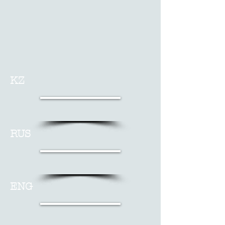
KZ
RUS
ENG