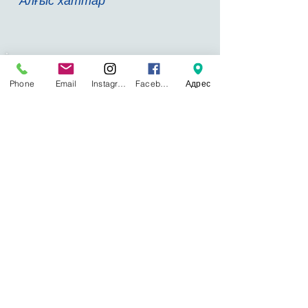
Алғыс хаттар
Байланысымыз:
Phone
Email
Instagram
Facebook
Адрес
Қазақстан, Астана қаласы, Туран
көшесі
55Б
Қабылдау бөлімі:
8 (7172) 57-41-49
Ақпараттық-аналитикалық бөлімі:
8 (7172)
57-41-60
Туризм, экология және техника бөлімі:
8
(7172) 57-41-52
Балалар мен жасөспірімдер қозғалысын
үйлестіру бөлімі:
8 (7172) 57-41-57
Музыкалық, көркем-эстетикалық
шығармашылық бөлімі:
8 (7172) 57-41-53
Қосымша білім беру және балалардың әл-
ауқаты бойынша ғылыми-зерттеу
зертханасы:
8 (7172) 57-41-17
Бухгалтерия:
8 (7172) 57-41-48
E-mail:
mprkrumcdo@gmail.com
© РҚББОӘО ОАМ