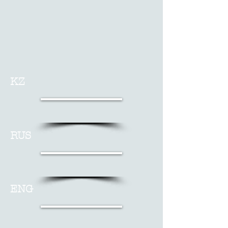
KZ
RUS
ENG