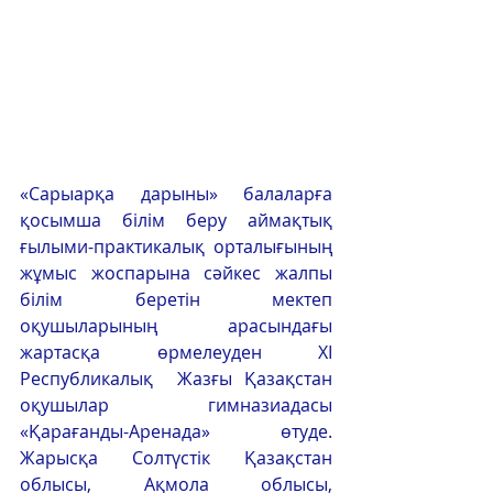
«Сарыарқа дарыны» балаларға 
қосымша білім беру аймақтық 
ғылыми-практикалық орталығының 
жұмыс жоспарына сәйкес жалпы 
білім беретін мектеп 
оқушыларының арасындағы 
жартасқа өрмелеуден XI 
Республикалық  Жазғы Қазақстан 
оқушылар гимназиадасы 
«Қарағанды-Аренада» өтуде. 
Жарысқа Солтүстік Қазақстан 
облысы, Ақмола облысы, 