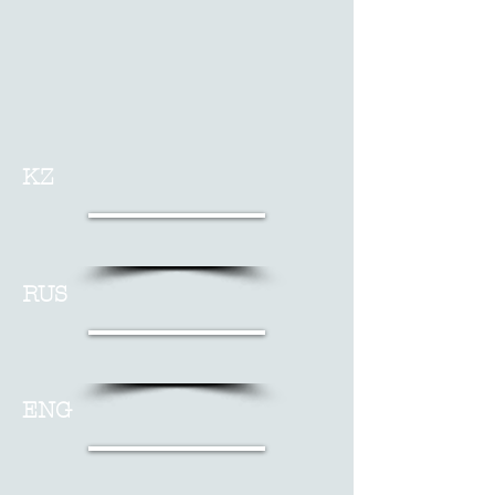
KZ
RUS
ENG