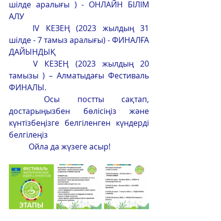
шілде аралығы ) - ОНЛАЙН БІЛІМ 
АЛУ
	IV КЕЗЕҢ (2023 жылдың 31 
шілде - 7 тамыз аралығы) - ФИНАЛҒА 
ДАЙЫНДЫҚ
	V КЕЗЕҢ (2023 жылдың 20 
тамызы ) – Алматыдағы Фестиваль 
ФИНАЛЫ.
	Осы постты сақтап, 
достарыңызбен бөлісіңіз және 
күнтізбеңізге белгіленген күндерді 
белгілеңіз
	Ойла да жүзеге асыр!