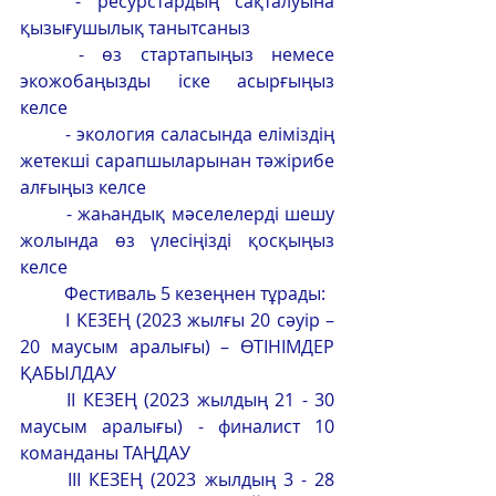
	- ресурстардың сақталуына 
қызығушылық танытсаныз
	- өз стартапыңыз немесе 
экожобаңызды іске асырғыңыз 
келсе
	- экология саласында еліміздің 
жетекші сарапшыларынан тәжірибе 
алғыңыз келсе
	- жаһандық мәселелерді шешу 
жолында өз үлесіңізді қосқыңыз 
келсе
	Фестиваль 5 кезеңнен тұрады:
	I КЕЗЕҢ (2023 жылғы 20 сәуір – 
20 маусым аралығы) – ӨТІНІМДЕР 
ҚАБЫЛДАУ
	II КЕЗЕҢ (2023 жылдың 21 - 30 
маусым аралығы) - финалист 10 
команданы ТАҢДАУ
	III КЕЗЕҢ (2023 жылдың 3 - 28 