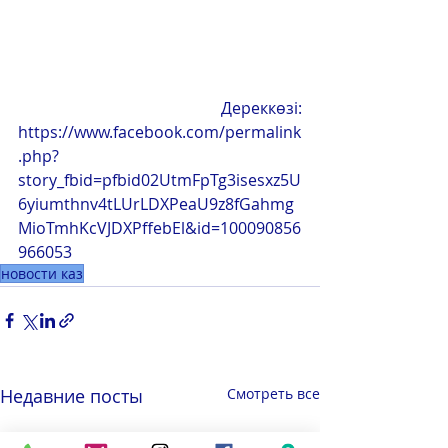
	Дереккөзі: 
https://www.facebook.com/permalink
.php?
story_fbid=pfbid02UtmFpTg3isesxz5U
6yiumthnv4tLUrLDXPeaU9z8fGahmg
MioTmhKcVJDXPffebEl&id=100090856
966053
новости каз
Недавние посты
Смотреть все