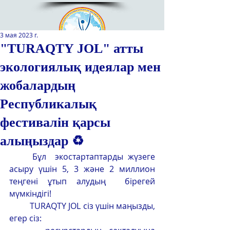
3 мая 2023 г.
"TURAQTY JOL" атты
экологиялық идеялар мен
Қазақстан Республикасы Оқу-
ағарту министрлігінің
жобалардың
«Республикалық қосымша білім
беру оқу-әдістемелік орталығы»
Республикалық
РМҚК
фестивалін қарсы
САЙТТЫН ЖАНА ВЕРСИЯСЫ
алыңыздар ♻️
	Бұл  экостартаптарды жүзеге 
ЭКРАН ДИКТОРЫ
асыру үшін 5, 3 және 2 миллион  
теңгені ұтып алудың  бірегей 
мүмкіндігі!
	TURAQTY JOL сіз үшін маңызды, 
егер сіз: