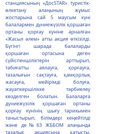
станциясының «ДосSTAR» туристік- 
өлкетану алаңының жұмыс 
жоспарына сай 5 маусым күні 
балалармен дүниежүзілік қоршаған 
ортаны қорғау күніне арналған 
«Жасыл әлем» атты акция өткізілді. 
Бүгінгі шарада балаларды 
қоршаған ортасына деген 
сүйіспеншіліктерін арттырып, 
табиғатты аялауға, қорғауға, 
тазалығын сақтауға, қамқорлық 
жасауға, мейірімді болуға, 
жауапкершілікке тәрбиелеу 
көзделген болатын. Балаларға 
дүниежүзілік қоршаған ортаны 
қорғау күнінің шығу тарихымен 
таныстырып, білімдері кеңейтілді 
және де№63 ЖББОМ алаңында 
тазалық акциясына қатысты. 