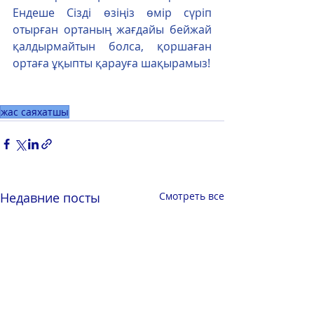
Ендеше Сізді өзіңіз өмір сүріп 
отырған ортаның жағдайы бейжай 
қалдырмайтын болса, қоршаған 
ортаға ұқыпты қарауға шақырамыз!
жас саяхатшы
Недавние посты
Смотреть все