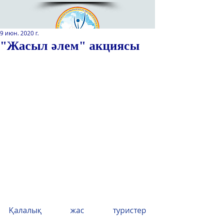
9 июн. 2020 г.
"Жасыл әлем" акциясы
Қазақстан Республикасы Оқу-
ағарту министрлігінің
«Республикалық қосымша білім
беру оқу-әдістемелік орталығы»
РМҚК
САЙТТЫН ЖАНА ВЕРСИЯСЫ
ЭКРАН ДИКТОРЫ
Қалалық жас туристер 