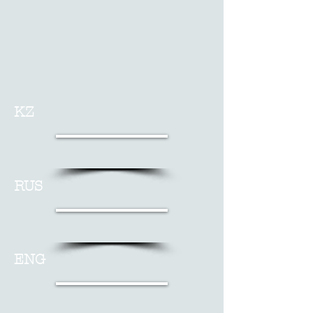
KZ
RUS
ENG