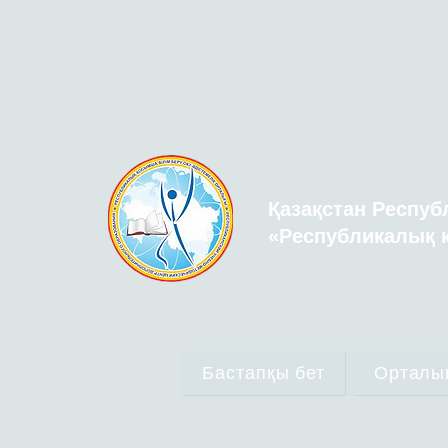
Қазақстан Респуб
«Республикалық қ
Бастапқы бет
Орталы