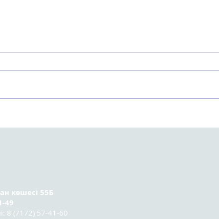
Астанада Kazakhstan
Орт
Sociology Lab 2025
тура
социологтар мектебінің
ұсын
үшінші легі
қатысушыларының
қорытынды конференциясы
өтті.
ран
көшесі 55Б
1-49
 8 (7172) 57-41-60