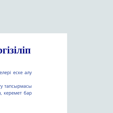
ізіліп
ері еске алу 
ту тапсырмасы 
 керемет бар 