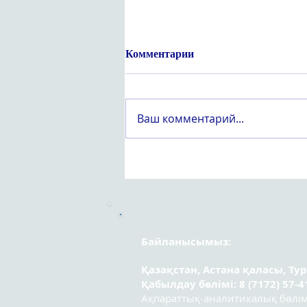
Комментарии
Ваш комментарий...
Құрметті «Вейпсіз жастық
шақ» атты оқушылар
арасындағы республикалық
эссе байқауының
қатысушылары!
Байланысымыз:
Қазақстан, Астана қаласы, Ту
Қабылдау бөлімі: 8 (7172) 57-4
Ақпараттық-аналитикалық бөлімі: