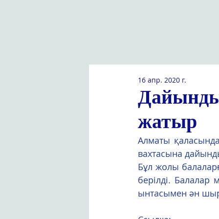
16 апр. 2020 г.
Дайынды
жатыр
Алматы қаласында
вахтасына дайынд
Бұл жолы балаларғ
берілді. Балалар
ынтасымен ән шырқ