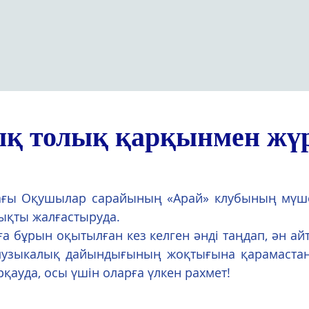
қ толық қарқынмен жүрг
ғы Оқушылар сарайының «Арай» клубының мүшел
ықты жалғастыруда.
а бұрын оқытылған кез келген әнді таңдап, ән ай
 музыкалық дайындығының жоқтығына қарамастан,
ауда, осы үшін оларға үлкен рахмет!