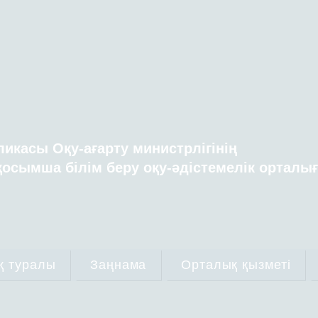
ликасы Оқу-ағарту министрлігінің
осымша білім беру оқу-әдістемелік орталы
қ туралы
Заңнама
Орталық қызметі