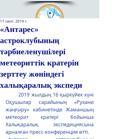
17 сент. 2019 г.
«Антарес»
астроклубының
Қазақстан Республикасы Оқу-
ағарту министрлігінің
тәрбиеленушілері
«Республикалық қосымша білім
беру оқу-әдістемелік орталығы»
метеориттік кратерін
РМҚК
зерттеу жөніндегі
САЙТТЫН ЖАНА ВЕРСИЯСЫ
халықаралық экспеди
        2019 жылдың 16 қыркүйек күні 
ЭКРАН ДИКТОРЫ
Оқушылар сарайының «Рухани 
жаңғыру» кабинетінде Жаманшың 
метеорит кратері бойынша 
Халықаралық экспедициясына 
арналған пресс-конференция өтті.