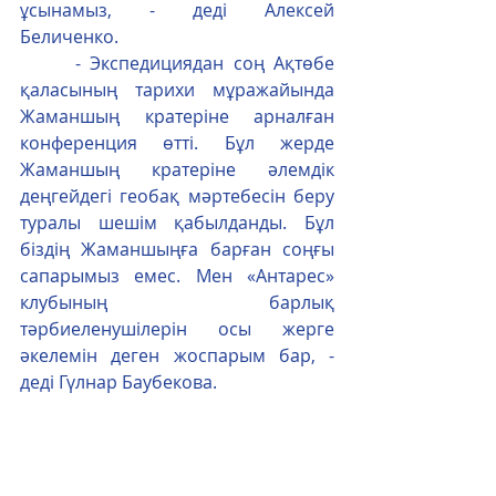
ұсынамыз, - деді Алексей 
Беличенко.
      - Экспедициядан соң Ақтөбе 
қаласының тарихи мұражайында 
Жаманшың кратеріне арналған 
конференция өтті. Бұл жерде 
Жаманшың кратеріне әлемдік 
деңгейдегі геобақ мәртебесін беру 
туралы шешім қабылданды. Бұл 
біздің Жаманшыңға барған соңғы 
сапарымыз емес. Мен «Антарес» 
клубының барлық 
тәрбиеленушілерін осы жерге 
әкелемін деген жоспарым бар, - 
деді Гүлнар Баубекова.