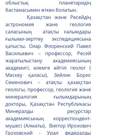
облыстық планетаридің 
бастамасымен өткен болатын.
      Қазақстан және Ресейдің 
астрономия және геология 
саласының  атақты ғалымдары  
ғылыми-зерттеу экспедициясына 
қатысты. Олар Флоренский Павел 
Васильевич – профессор, Ресей 
жаратылыстану  академиясының 
академигі, әлемге әйгілі геолог ( 
Мәскеу қаласы), Зейлик Борис 
Семенович – атақты қазақстан 
геологы, профессор, геология және 
минералогия ғылымдарының 
докторы, Қазақстан Республикасы 
Минералды ресурстар 
академиясының корреспондент-
мүшесі (Алматы),  Виктор Ирохович 
Гроховский - Урал федералды 