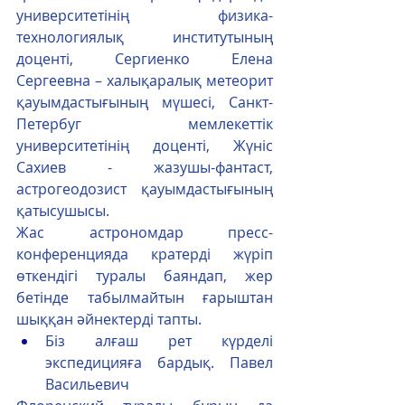
университетінің физика-
технологиялық институтының 
доценті, Сергиенко Елена 
Сергеевна – халықаралық метеорит 
қауымдастығының мүшесі, Санкт-
Петербуг мемлекеттік 
университетінің доценті, Жүніс 
Сахиев - жазушы-фантаст, 
астрогеодозист қауымдастығының 
қатысушысы.
Жас астрономдар пресс-
конференцияда кратерді жүріп 
өткендігі туралы баяндап, жер 
бетінде табылмайтын ғарыштан 
шыққан әйнектерді тапты.
Біз алғаш рет күрделі 
экспедицияға бардық. Павел 
Васильевич