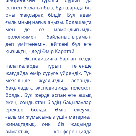
Флоренский туралы бұрын да 
естіген болатынбыз, бұл шарада біз 
оны жақсырақ білдік. Бұл адам 
ғылымның нағыз аңызы. Болашақта 
мен де өз мамандығымды 
геологиямен байланыстырамын 
деп үміттенемін, өйткені бұл өте 
қызықты, - деді Әмір Каратай.
      - Экспедицияға барған кезде 
палаткаларда тұрып, төтенше 
жағдайда өмір сүруге үйрендік. Түн 
мезгілінде жұлдызды аспанды 
бақыладық, экспедицияда телескоп 
болды. Бұл жерде аспан өте ашық 
екен, сондықтан біздің бақылаулар 
ерекше болды. Әмір екеуміз 
ғылыми жұмысымыз үшін материал 
жинақтадық, оны біз жақында 
аймақтық конференцияда 