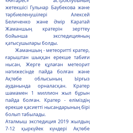
«Антарес» астроклубының 
жетекшісі Гульнар Баубекова және 
тәрбиеленушілері  Алексей 
Беличенко және Әмір Каратай 
Жаманшың кратерін зерттеу 
бойынша экспедицияның 
қатысушылары болды.
       Жаманшың - метеоритті кратер, 
ғарыштан шыққан ерекше табиғи 
нысан, Жерге құлаған метеорит 
нәтижесінде пайда болған және 
Ақтөбе облысының Ырғыз 
ауданында орналасқан. Кратер 
шамамен 1 миллион жыл бұрын 
пайда болған. Кратер - еліміздің 
ерекше қасиетті нысандарының бірі 
болып табылады.
Аталмыш экспедиция 2019 жылдың 
7-12 қыркүйек күндері Ақтөбе 