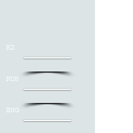
KZ
RUS
ENG