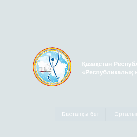
Қазақстан Респуб
«Республикалық қ
Бастапқы бет
Орталы