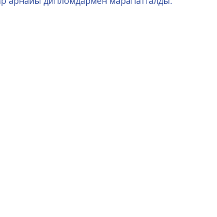
р арнайы дипломдармен марапатталды.