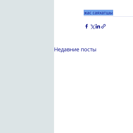
жас саяхатшы
Недавние посты