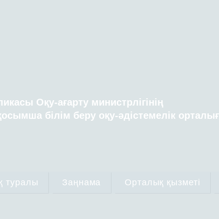
ликасы Оқу-ағарту министрлігінің
осымша білім беру оқу-әдістемелік орталы
қ туралы
Заңнама
Орталық қызметі