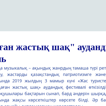
ан жастық шақ" аудан
ль
ау, жастарды қазақстандық патриотизмге және
тында 2019 жылдың 3 мамыр күні «Жас туристе
ған жастық шақ» аудандық фестивалі өткізілді.
оқушылары бақтарын сынап, бард әндерін шырқа
ында жақсы көрсеткіштер көрсете білді. Әр б