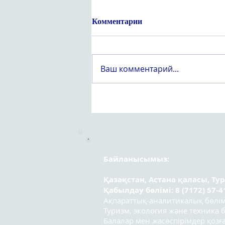
Комментарии
Ваш комментарий...
Құрметті «Вейпсіз жастық
шақ» атты оқушылар
арасындағы республикалық
эссе байқауының
қатысушылары!
Байланысымыз:
Қазақстан, Астана қаласы, Ту
Қабылдау бөлімі: 8 (7172) 57-4
Ақпараттық-аналитикалық бөлімі:
Туризм, экология және техника бө
Балалар мен жасөспірімдер қозға