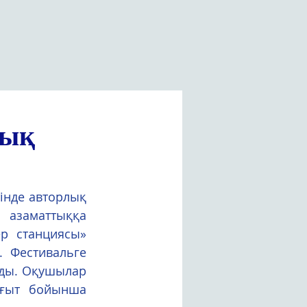
дық
 азаматтыққа 
р станциясы» 
 Фестивальге 
ды. Оқушылар 
ағыт бойынша 