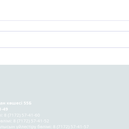
Астанада Kazakhstan
Орт
Sociology Lab 2025
тура
социологтар мектебінің
ұсын
үшінші легі
қатысушыларының
қорытынды конференциясы
өтті.
ран
көшесі 55Б
1-49
 8 (7172) 57-41-60
лімі: 8 (7172) 57-41-52
лысын үйлестіру бөлімі: 8 (7172) 57-41-57