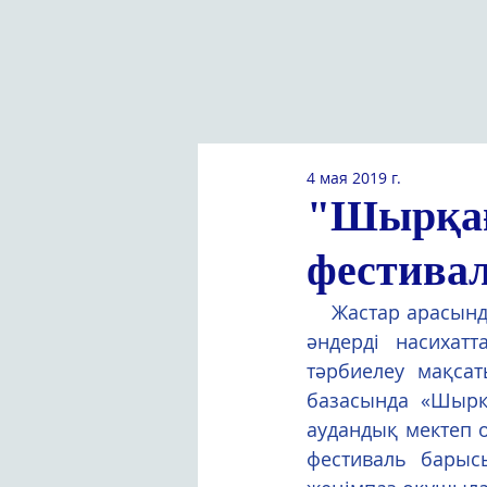
4 мая 2019 г.
"Шырқағ
фестива
    Жастар арасында музыкалық – ақындық жанрдың тамаша түрі ретінде авторлық 
әндерді насихатт
тәрбиелеу мақса
базасында «Шырқа
аудандық мектеп 
фестиваль барыс