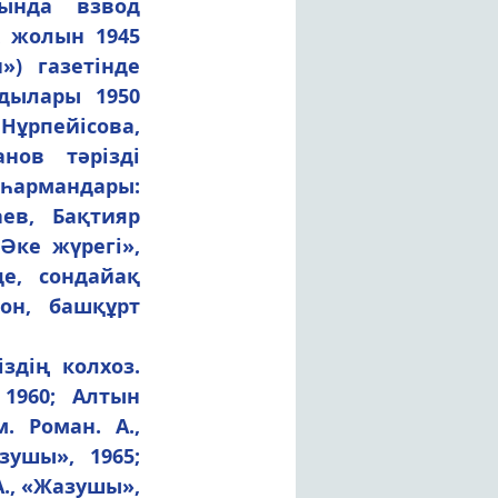
ында взвод 
 жолын 1945 
) газетінде 
ылары 1950 
Нұрпейісова, 
ов тәрізді 
һармандары: 
в, Бақтияр 
ке жүрегі», 
е, сондайақ 
он, башқұрт 
1960; Алтын 
 Роман. А., 
ушы», 1965; 
., «Жазушы», 