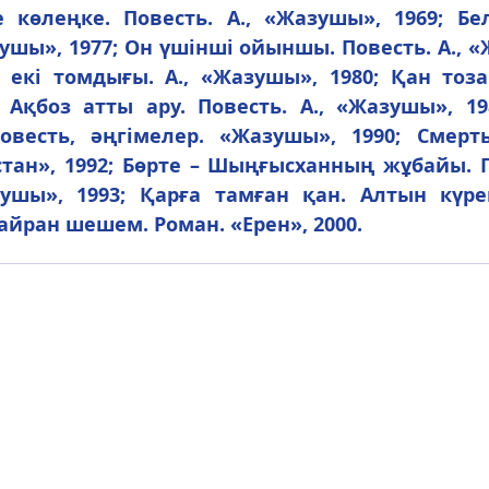
 көлеңке. Повесть. А., «Жазушы», 1969; Белг
зушы», 1977; Он үшінші ойыншы. Повесть. А., «Ж
кі томдығы. А., «Жазушы», 1980; Қан тозаң.
 Ақбоз атты ару. Повесть. А., «Жазушы», 198
овесть, әңгімелер. «Жазушы», 1990; Смерть
стан», 1992; Бөрте – Шыңғысханның жұбайы. П
ушы», 1993; Қарға тамған қан. Алтын күрек
Қайран шешем. Роман. «Ерен», 2000.