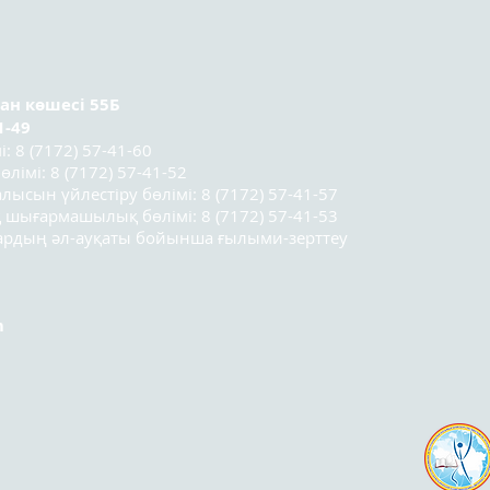
қатысушыларының
қорытынды конференциясы
өтті.
ран
көшесі 55Б
1-49
 8 (7172) 57-41-60
лімі: 8 (7172) 57-41-52
лысын үйлестіру бөлімі: 8 (7172) 57-41-57
 шығармашылық бөлімі: 8 (7172) 57-41-53
лардың әл-ауқаты бойынша ғылыми-зерттеу
m