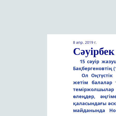
8 апр. 2019 г.
Сәуірбек
   15 сәуір жазушы, аудармашы, Қазақстанның халық жазушысы Сәуірбек 
Бақбергеновтің (1
   Ол Оңтүстік Қазақстан облысының Созақ ауданында туған. Түркістан 
жетім балалар ү
теміржолшылар м
өлеңдер, әңгі
қаласындағы әске
майданында Нов