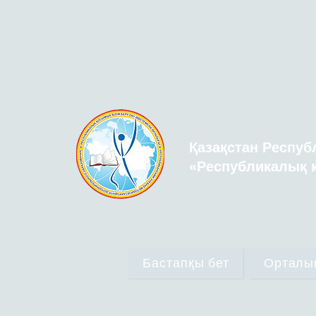
Қазақстан Респуб
«Республикалық қ
Бастапқы бет
Орталы