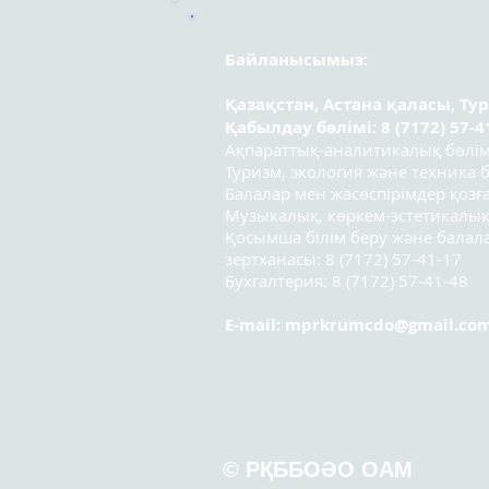
қатысушылары!
Байланысымыз:
Қазақстан, Астана қаласы, Ту
Қабылдау бөлімі: 8 (7172) 57-4
Ақпараттық-аналитикалық бөлімі:
Туризм, экология және техника бө
Балалар мен жасөспірімдер қозға
Музыкалық, көркем-эстетикалық
Қосымша білім беру және бала
зертханасы: 8 (7172) 57-41-17
Бухгалтерия: 8 (7172) 57-41-48
E-mail:
mprkrumcdo@gmail.co
© РҚББОӘО ОАМ