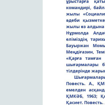
ұрыстарға қат
командирі, байл
жылы «Социалист
әдеби қызметке
жылы өз алдына к
Нұрмолда Алдаб
еліміздің тари
Бауыржан Момыш
Меңдіғазин, Тем
«Қарға тамған қ
шығармалары бе
тілдерінде жары
   Шығармалары: Алтын күрек. Повесть. А., ҚМКӘБ, 1958; Біздің колхоз. 
Повесть. А., ҚМ
емелден асқанда
ҚМКӘБ, 1963; Қо
Қасиет. Повесть. 