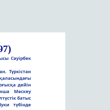
97)
қаласындағы 
ғысқа дейін 
нша Мәскеу 
түстік батыс 
ки түбінде 