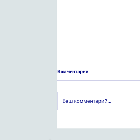
Комментарии
Ваш комментарий...
Құрметті «Вейпсіз жастық
шақ» атты оқушылар
арасындағы республикалық
эссе байқауының