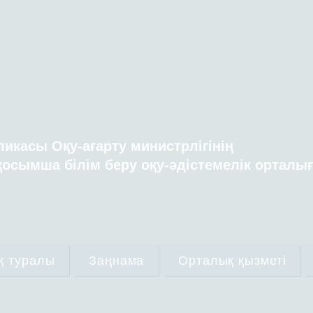
ликасы Оқу-ағарту министрлігінің
осымша білім беру оқу-әдістемелік орталы
қ туралы
Заңнама
Орталық қызметі