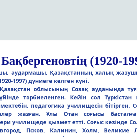
 Бақбергеновтің (1920-19
920-1997) дүниеге келген күні.
йінде тәрбиеленген. Кейін сол Түркістан 
ектебін, педагогика училищесін бітірген. Со
мелер жазған. Ұлы Отан соғысы басталға
ри училищеде қызмет етті. Соғыс кезінде Сол
город, Псков, Калинин, Холм, Великие Лу