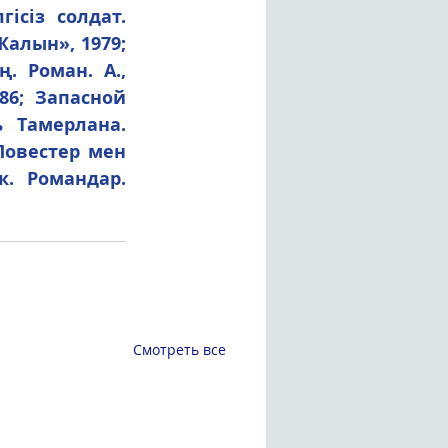
ісіз солдат. 
алын», 1979; 
 Роман. А., 
6; Запасной 
 Тамерлана. 
овестер мен 
. Романдар. 
Смотреть все