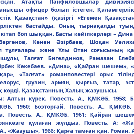
ысқан. Атақты Панфиловшылар дивизияс
анысшы офицер болып істеген. Қаламгерлік
ік Қазақстан» (қазіргі «Егемен Қазақстан»
рліктен бастайды. Оның тырнақалды туынд
ітап боп шыққан. Басты кейіпкерлері – Дина 
ергенов, Кенен Әзірбаев, Шоқан Уәлихан
хи тұлғалары және Ұлы Отан соғысының қа
ұлы, Талғат Бигелдинов, Рамазан Елебае
ірбек Көкебаев. «Дина», «Қайран шешем», «Ә
ар», «Талғат» романповестері орыс тілінд
лорус, грузин, армян, қырғыз, татар, эст
қ көрді. Қазақстанның Халық жазушысы.
КӘБ, 1960; Бозторғай. Повесть. А., ҚМКӘБ, 
. Повесть. А., ҚМКӘБ, 1961; Қайран шешем.
янкөзге құлаған жұлдыз. Повесть. А; «Жаз
А., «Жазушы», 1966; Қарға тамған қан. Роман. А