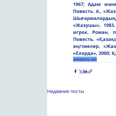
1967; Адам және
Повесть. А., «Жа
Шығармалардың е
«Жазушы», 1983.
игрок. Роман, п
Повесть. «Қазақ
әңгімелер. «Жаз
«Елорда», 2000; 
акварель каз
Недавние посты