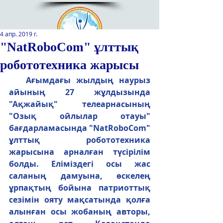
4 апр. 2019 г.
"NatRoboCom" ұлттық
робототехника жарысы
Қазақстан Республикасы Оқу-
ағарту министрлігінің
   Ағымдағы жылдың наурыз 
«Республикалық қосымша білім
айының 27 жұлдызында 
беру оқу-әдістемелік орталығы»
"Ақжайық" телеарнасының 
РМҚК
"Озық ойлылар отауы" 
бағдарламасында "NatRoboCom" 
САЙТТЫН ЖАНА ВЕРСИЯСЫ
ұлттық робототехника 
жарысына арналған түсірілім 
ЭКРАН ДИКТОРЫ
болды. Еліміздегі осы жас 
саланың дамуына, өскелең 
ұрпақтың бойына патриоттық 
сезімін ояту мақсатында қолға 
алынған осы жобаның авторы, 