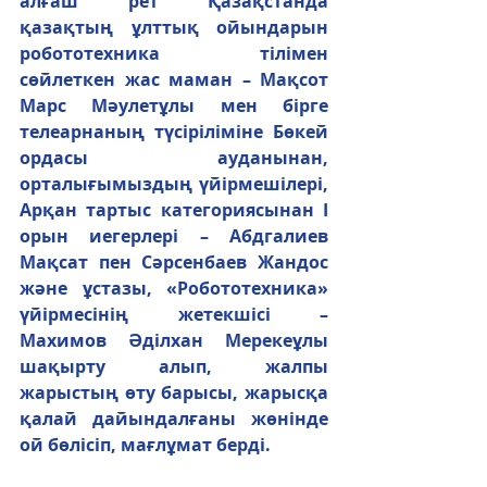
алғаш рет Қазақстанда 
қазақтың ұлттық ойындарын 
робототехника тілімен 
сөйлеткен жас маман – Мақсот 
Марс Мәулетұлы мен бірге 
телеарнаның түсіріліміне Бөкей 
ордасы ауданынан, 
орталығымыздың үйірмешілері, 
Арқан тартыс категориясынан І 
орын иегерлері – Абдгалиев 
Мақсат пен Сәрсенбаев Жандос 
және ұстазы, «Робототехника» 
үйірмесінің жетекшісі – 
Махимов Әділхан Мерекеұлы 
шақырту алып, жалпы 
жарыстың өту барысы, жарысқа 
қалай дайындалғаны жөнінде 
ой бөлісіп, мағлұмат берді.