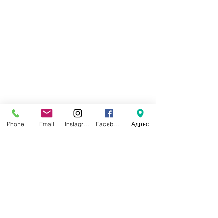
Phone
Email
Instagram
Facebook
Адрес
эврика каз
Недавние посты
Смотреть все