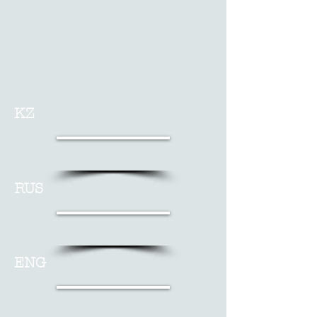
KZ
RUS
ENG