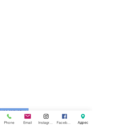
жас саяхатшы
Phone
Email
Instagram
Facebook
Адрес