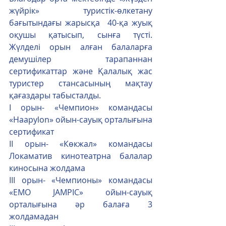
жүйрік» туристік-өлкетану 
бағытындағы жарысқа  40-қа жуық 
оқушы қатысып, сынға түсті. 
Жүлделі орын алған балаларға 
демушілер тарапаннан 
сертификаттар және Қалалық жас 
туристер стансасының мақтау 
қағаздары табысталды.
І орын- «Чемпион» командасы  
«Haapylon» ойын-сауық орталығына 
сертификат
ІІ орын- «Көкжал» командасы 
Локаматив кинотеатрна балалар 
киносына жолдама
ІІІ орын- «Чемпионы» командасы 
«EMO JAMPIC» ойын-сауық 
орталығына әр балаға 3 
жолдамадан