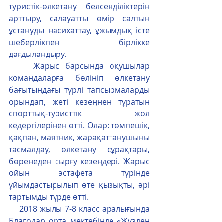
туристік-өлкетану  белсенділіктерін 
арттыру, салауатты өмір салтын 
ұстануды насихаттау, ұжымдық істе 
шеберлікпен бірлікке 
дағдыландыру.
    Жарыс барсында оқушылар 
командаларға бөлініп өлкетану 
бағытындағы түрлі тапсырмаларды 
орындап, жеті кезеңнен тұратын 
спорттық-туристтік жол 
кедергілерінен өтті. Олар: төмпешік, 
қақпан, маятник, жарақаттанушыны 
тасмалдау, өлкетану сұрақтары, 
бөренеден сырғу кезеңдері. Жарыс 
ойын эстафета түрінде 
ұйымдастырылып өте қызықты, әрі  
тартымды түрде өтті.
    2018 жылы 7-8 класс аралығында 
Благодар орта мектебінде «Жүзден 