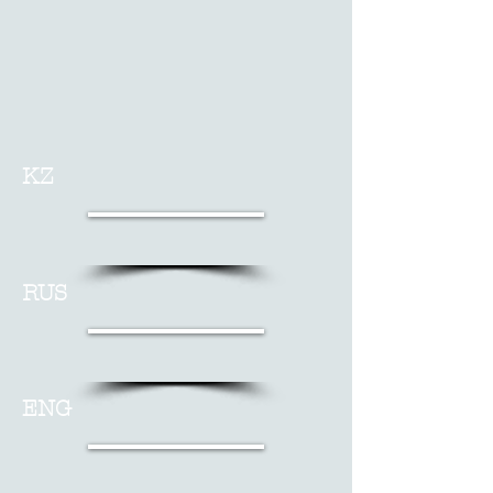
KZ
RUS
ENG