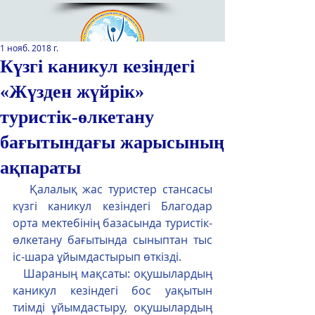
1 нояб. 2018 г.
Күзгі каникул кезіндегі
«Жүзден жүйрік»
Қазақстан Республикасы Оқу-
ағарту министрлігінің
туристік-өлкетану
«Республикалық қосымша білім
беру оқу-әдістемелік орталығы»
бағытындағы жарысының
РМҚК
ақпараты
САЙТТЫН ЖАНА ВЕРСИЯСЫ
   Қалалық жас туристер стансасы 
күзгі каникул кезіндегі Благодар 
ЭКРАН ДИКТОРЫ
орта мектебінің базасында туристік-
өлкетану бағытында сыныптан тыс 
іс-шара ұйымдастырып өткізді.
   Шараның мақсаты: оқушылардың 
каникул кезіндегі бос уақытын 
тиімді ұйымдастыру, оқушылардың 