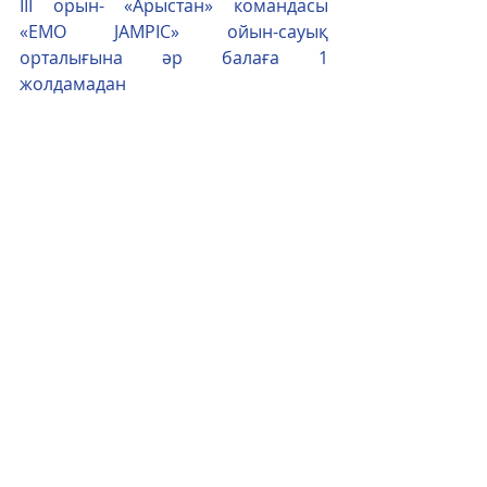
ІІІ орын- «Арыстан» командасы 
«EMO JAMPIC» ойын-сауық 
орталығына әр балаға 1 
жолдамадан 