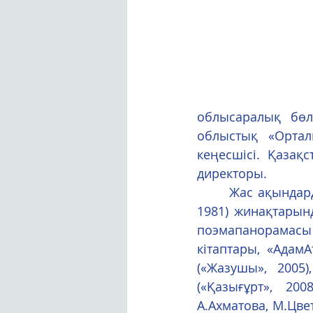
облысаралық бөл
облыстық «Ортал
кеңесшісі. Қаза
директоры. 
      Жас ақындардың «Көктем тынысы» («Жазушы», 1975), «Қарлығаш» («Жалын», 
1981) жинақтарынд
поэмапанорамасы 
кітаптары, «АдамА
(«Жазушы», 2005
(«Қазығұрт», 20
А.Ахматова, М.Цвет