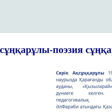
қсұңқарұлы-поэзия сұңқ
Серік Ақсұңқарұлы
 1
наурызда Қарағанды обл
ауданы, «Қызыларай
дүниеге келген. 
педагогикалық инс
ӘлФараби атындағы Қазақ