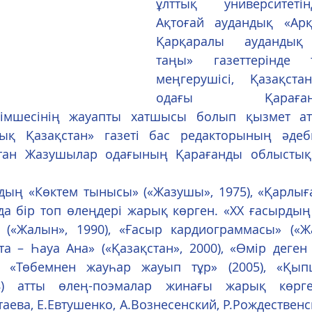
ұлттық университеті
Ақтоғай аудандық «Арқа
Қарқаралы аудандық 
таңы» газеттерінде т
меңгерушісі, Қазақста
одағы Қарағанды-
імшесінің жауапты хатшысы болып қызмет атқа
ық Қазақстан» газеті бас редакторының әдеби
қстан Жазушылар одағының Қарағанды облыстық
а бір топ өлеңдері жарық көрген. «ХХ ғасырдың 
(«Жалын», 1990), «Ғасыр кардиограммасы» («Жа
та – Һауа Ана» («Қазақстан», 2000), «Өмір деген 
), «Төбемнен жауһар жауып тұр» (2005), «Қып
08) атты өлең-поэмалар жинағы жарық көрген
аева, Е.Евтушенко, А.Вознесенский, Р.Рождественски