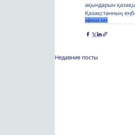
ақындарын қазақш
Қазақстанның еңбе
афиша каз
Недавние посты