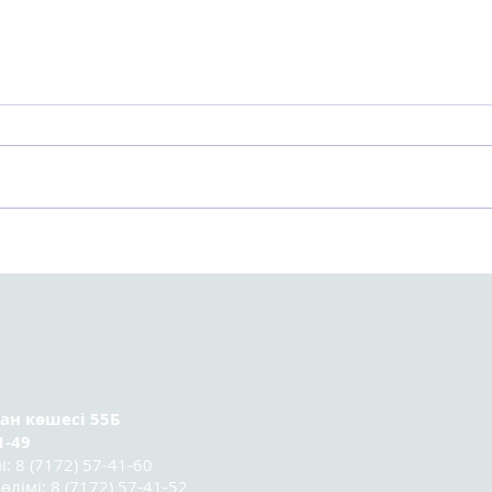
Астанада Kazakhstan
Орт
Sociology Lab 2025
тура
социологтар мектебінің
ұсын
үшінші легі
қатысушыларының
қорытынды конференциясы
өтті.
ран
көшесі 55Б
1-49
 8 (7172) 57-41-60
лімі: 8 (7172) 57-41-52