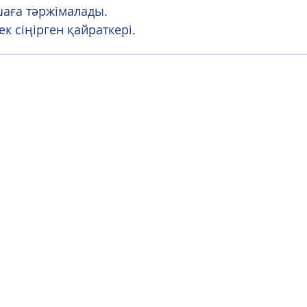
аға тәржімалады.
к сіңірген қайраткері.