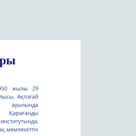
ары
950 жылы 29 
ысы, Ақтоғай 
» ауылында 
Қарағанды 
титутында, 
 мемлекеттік 