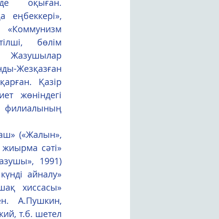
нде оқыған. 
 еңбеккері», 
«Коммунизм 
ілші, бөлім 
н Жазушылар 
Жезқазған 
рған. Қазір 
ет жөніндегі 
 филиалының 
жиырма сәті» 
зушы», 1991) 
күнді айналу» 
шақ хиссасы» 
. А.Пушкин, 
й, т.б. шетел 