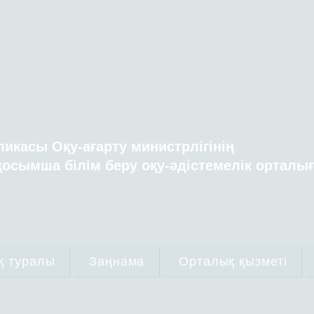
ликасы Оқу-ағарту министрлігінің
осымша білім беру оқу-әдістемелік орталы
қ туралы
Заңнама
Орталық қызметі