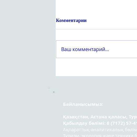
Комментарии
Ваш комментарий...
Құрметті «Вейпсіз жастық
шақ» атты оқушылар
арасындағы республикалық
эссе байқауының
қатысушылары!
Байланысымыз:
Қазақстан, Астана қаласы, Ту
Қабылдау бөлімі: 8 (7172) 57-4
Ақпараттық-аналитикалық бөлімі:
Туризм, экология және техника бө