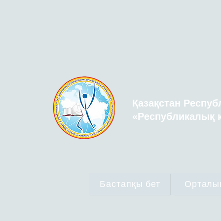
Қазақстан Респуб
«Республикалық қ
Бастапқы бет
Орталы