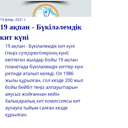
19 февр. 2021 г.
19 ақпан - Бүкіләлемдік
кит күні
Қазақстан Республикасы Оқу-
ағарту министрлігінің
19 ақпан - Бүкіләлемдік кит күні 
«Республикалық қосымша білім
(теңіз сүтқоректілерінің күні) 
беру оқу-әдістемелік орталығы»
көптеген жылдар бойы 19 ақпан 
РМҚК
планетада бүкіләлемдік киттер күні 
ретінде аталып келеді. Ол 1986 
САЙТТЫН ЖАНА ВЕРСИЯСЫ
жылы құрылған, сол кезде 200 жыл 
бойы бейбіт теңіз алпауыттарын 
ЭКРАН ДИКТОРЫ
аяусыз жойғаннан кейін 
Халықаралық кит комиссиясы кит 
аулауға тыйым салған кезде 
құрылған.