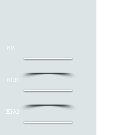
KZ
RUS
ENG