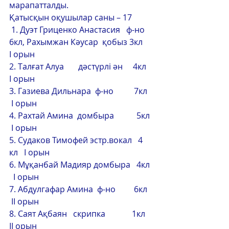
марапатталды. 
Қатысқын оқушылар саны – 17
 1. Дуэт Гриценко Анастасия   ф-но 
6кл, Рахымжан Кәусар  қобыз 3кл     
І орын  
2. Талғат Алуа       дәстүрлі ән     4кл    
І орын 
3. Газиева Дильнара  ф-но          7кл   
 І орын 
4. Рахтай Амина  домбыра           5кл  
 І орын 
5. Судаков Тимофей эстр.вокал   4 
кл   І орын
6. Мұқанбай Мадияр домбыра   4кл  
  І орын
7. Абдулгафар Амина  ф-но         6кл   
 ІІ орын
8. Саят Ақбаян   скрипка             1кл    
ІІ орын  