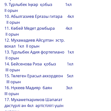
9. Тұрлыбек Іңкәр  қобыз             1кл   
ІІ орын                 
10. Абылгазиев Ерғазы гитара     4кл 
  ІІ орын
11. Көбей Медет домбыра           4кл  
 ІІ орын
12. Мухамадиев Айсұлтан  эстр. 
вокал  1кл  ІІ орын 
13. Тұрлыбек Адия фортепиано   1кл 
 ІІ орын 
14. Бейсенова Риза  қобыз           1кл 
 ІІІ орын 
15. Төлеген Ерасыл аккордеон    5кл 
  ІІІ орын 
16. Нүкеев Мадияр  баян              3кл  
ІІІ орын 
17. Мухаметкаримов Шапағат 
дәстүрлі ән 4кл  әртістілігі үшін 