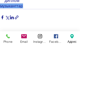
диплом
музыканттар
Недавние посты
Смотреть все
Phone
Email
Instagram
Facebook
Адрес