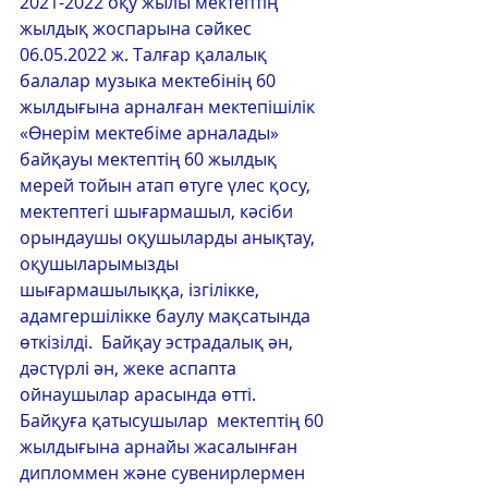
2021-2022 оқу жылы мектептің 
жылдық жоспарына сәйкес 
06.05.2022 ж. Талғар қалалық 
балалар музыка мектебінің 60 
жылдығына арналған мектепішілік  
«Өнерім мектебіме арналады» 
байқауы мектептің 60 жылдық 
мерей тойын атап өтуге үлес қосу, 
мектептегі шығармашыл, кәсіби 
орындаушы оқушыларды анықтау, 
оқушыларымызды 
шығармашылыққа, ізгілікке, 
адамгершілікке баулу мақсатында 
өткізілді.  Байқау эстрадалық ән, 
дәстүрлі ән, жеке аспапта 
ойнаушылар арасында өтті. 
Байқуға қатысушылар  мектептің 60 
жылдығына арнайы жасалынған 
дипломмен және сувенирлермен 