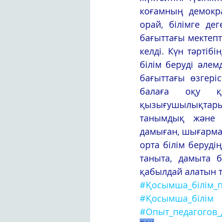
коғамның демокр
орай, білімге дег
бағыттағы мектеп
келді. Күн тəртіб
білім беруді əлем
бағыттағы өзгері
балаға оқу қы
қызығушылықтары 
танымдық жəне р
дамыған, шығарма
орта білім берудің
таныта, дамыта б
қабылдай алатын 
#Қосымша_білім_п
#Қосымша_білім
#Опыт_педагогов