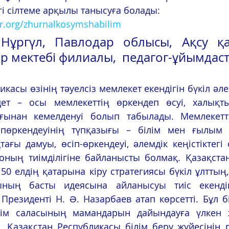
і сілтеме арқылы танысуға болады: 
er.org/zhurnalkosymshabilim
ұргүл, Павлодар облысы, Ақсу қа
р мектебі филиалы,  педагог-ұйымда
касы өзінің тəуелсіз мемлекет екендігін бүкіл əлем
дет – осы мемлекеттің өркендеп өсуі, халықтың
ынан кемелденуі болып табылады. Мемлекеттің
пөркендеуінің түпқазығы – білім мен ғылым е
тағы дамуы, өсіп-өркендеуі, əлемдік кеңістіктегі 
оның тиімділігіне байланысты болмақ. Қазақстан
 50 елдің қатарына кіру стратегиясы бүкіл ұлттың,
ының басты идеясына айланысуы тиіс екендігі
резиденті Н. Ə. Назарбаев атап көрсетті. Бұл бі
лім саласының мамандарын дайындауға үлкен ж
кті. Қазақстан Республикасы білім беру жүйесінің