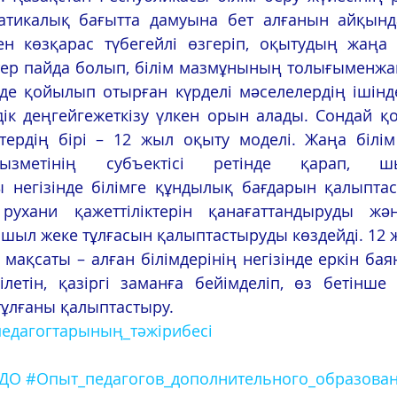
атикалық бағытта дамуына бет алғанын айқынд
ен көзқарас түбегейлі өзгеріп, оқытудың жаңа т
тер пайда болып, білім мазмұнының толығыменжа
інде қойылып отырған күрделі мəселелердің ішінд
дік деңгейгежеткізу үлкен орын алады. Сондай қо
стердің бірі – 12 жыл оқыту моделі. Жаңа білім
зметінің субъектісі ретінде қарап, шы
негізінде білімге құндылық бағдарын қалыптас
ухани қажеттіліктерін қанағаттандыруды жəн
шыл жеке тұлғасын қалыптастыруды көздейді. 12 
 мақсаты – алған білімдерінің негізінде еркін баян
ілетін, қазіргі заманға бейімделіп, өз бетінше
тұлғаны қалыптастыру.
едагогтарының_тәжірибесі
_ДО
#Опыт_педагогов_дополнительного_образова