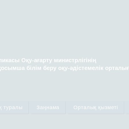
ликасы Оқу-ағарту министрлігінің
осымша білім беру оқу-әдістемелік орталы
қ туралы
Заңнама
Орталық қызметі