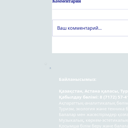
Комментарии
Ваш комментарий...
Құрметті «Вейпсіз жастық
шақ» атты оқушылар
арасындағы республикалық
эссе байқауының
қатысушылары!
Байланысымыз:
Қазақстан, Астана қаласы, Ту
Қабылдау бөлімі: 8 (7172) 57-4
Ақпараттық-аналитикалық бөлімі:
Туризм, экология және техника бө
Балалар мен жасөспірімдер қозға
Музыкалық, көркем-эстетикалық
Қосымша білім беру және бала