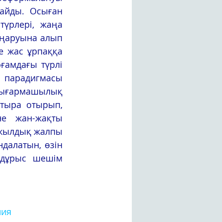
айды. Осыған 
үрлері, жаңа 
ңаруына алып 
е жас ұрпаққа 
ғамдағы түрлі 
 парадигмасы 
ғармашылық 
тыра отырып, 
е жан-жақты 
жылдық жалпы 
далатын, өзін 
 дұрыс шешім 
ния