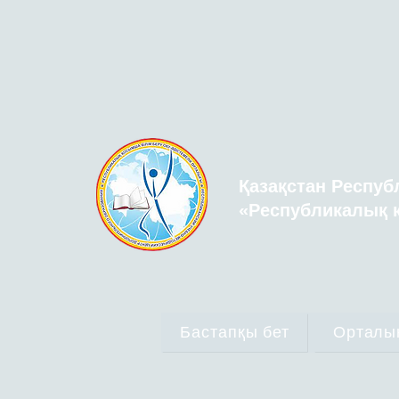
Қазақстан Респуб
«Республикалық қ
Бастапқы бет
Орталы