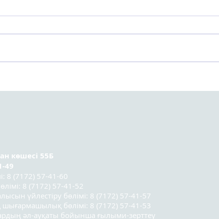
Астанада Kazakhstan
Орт
Sociology Lab 2025
тура
социологтар мектебінің
ұсын
үшінші легі
қатысушыларының
қорытынды конференциясы
өтті.
ран
көшесі 55Б
1-49
 8 (7172) 57-41-60
лімі: 8 (7172) 57-41-52
лысын үйлестіру бөлімі: 8 (7172) 57-41-57
 шығармашылық бөлімі: 8 (7172) 57-41-53
лардың әл-ауқаты бойынша ғылыми-зерттеу