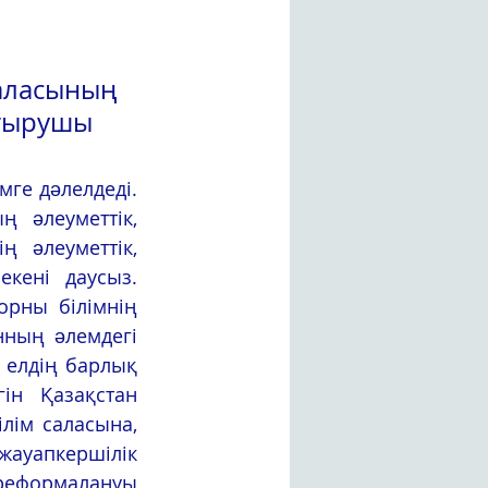
ласының 
стырушы
ге дəлелдеді. 
 əлеуметтік, 
 əлеуметтік, 
кені даусыз. 
орны білімнің 
ның əлемдегі 
 елдің барлық 
н Қазақстан 
лім саласына, 
ауапкершілік 
 реформалануы 