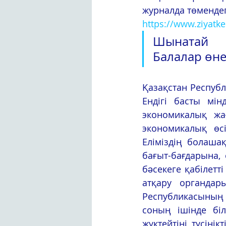
журналда төмендег
https://www.ziyatk
Шынатай  Н
Балалар өне
Қазақстан Республи
Ендігі басты мін
экономикалық жағ
экономикалық өсі
Еліміздің болашақ
бағыт-бағдарына, 
бəсекеге қабілетті
атқару органдар
Республикасының П
соның ішінде бі
жүктейтіні түсіні