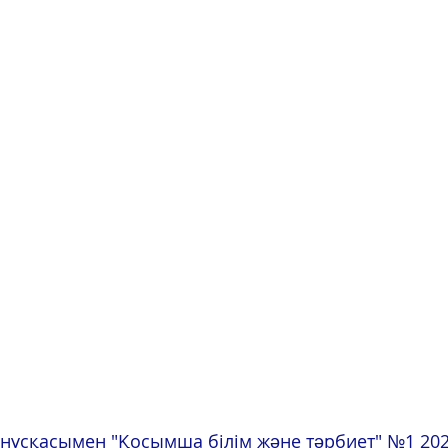
ұсқасымен "Қосымша білім жəне тəрбиет" №1 202