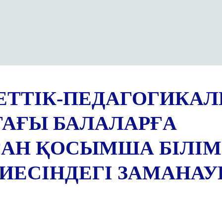
ЕТТІК-ПЕДАГОГИКА
АҒЫ БАЛАЛАРҒА
АН ҚОСЫМША БІЛІМ
ИЕСІНДЕГІ ЗАМАНАУ