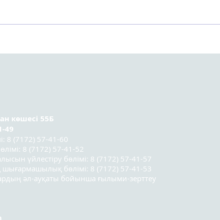
Астанада Kazakhstan
Орт
Sociology Lab 2025
тура
социологтар мектебінің
ұсын
үшінші легі
қатысушыларының
қорытынды конференциясы
өтті.
ран
көшесі 55Б
1-49
 8 (7172) 57-41-60
лімі: 8 (7172) 57-41-52
лысын үйлестіру бөлімі: 8 (7172) 57-41-57
 шығармашылық бөлімі: 8 (7172) 57-41-53
лардың әл-ауқаты бойынша ғылыми-зерттеу
m