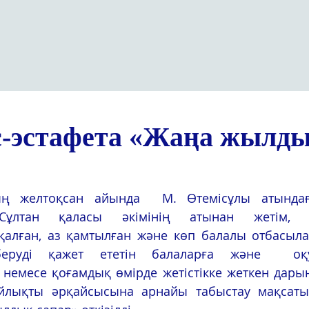
с-эстафета «Жаңа жылд
Сұлтан қаласы әкімінің атынан жетім, ат
алған, аз қамтылған және көп балалы отбасыла
еруді қажет ететін балаларға және  оқуд
емесе қоғамдық өмірде жетістікке жеткен дарын
лықты әрқайсысына арнайы табыстау мақсатын