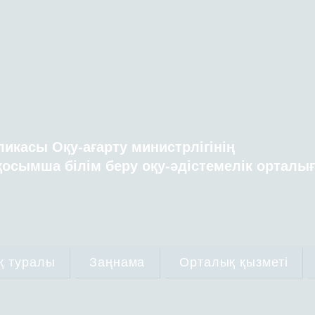
ликасы Оқу-ағарту министрлігінің
осымша білім беру оқу-әдістемелік орталы
қ туралы
Заңнама
Орталық қызметі