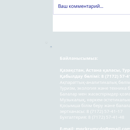
Ваш комментарий...
Құрметті «Вейпсіз жастық
шақ» атты оқушылар
арасындағы республикалық
эссе байқауының
қатысушылары!
Байланысымыз:
Қазақстан, Астана қаласы, Ту
Қабылдау бөлімі: 8 (7172) 57-4
Ақпараттық-аналитикалық бөлімі:
Туризм, экология және техника бө
Балалар мен жасөспірімдер қозға
Музыкалық, көркем-эстетикалық
Қосымша білім беру және бала
зертханасы: 8 (7172) 57-41-17
Бухгалтерия: 8 (7172) 57-41-48
E-mail:
mprkrumcdo@gmail.co