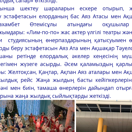
лдық сапар» өткізілді.
 эстафетасын елорданың бас Аяз Атасы мен Ақша
Махамбет Өтемісұлы атындағы оқушылар
дары: «Лим-по-по» жас актер үлгілі театры және
и  студиясының өнерпаздарының қатысуымен өтті.  
ы беру эстафетасын Аяз Ата мен Ақшақар Тәуелсіз
ны ретінде елордалық әкелер кеңесінің мүше
егімен жүзеге асырды. Әсем қаламыздың қарлы
ры: Желтоқсан, Қаңтар, Ақпан Аяз аталары мен А
ылдық рейс Жаңа жылдың басты кейіпкерлерін к
 әні мен биін, тамаша өнерлерін дайындап отырғ
арына жаңа жылдық сыйлықтарды жеткізді.