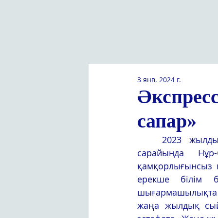
3 янв. 2024 г.
Әкспрес
сапар»
	2023 жылдың желтоқсан айында  М. Өтемісұлы атындағы Оқушылар 
сарайында Нұр-
қамқорлығынсыз қ
ерекше білім б
шығармашылықта н
жаңа жылдық сый