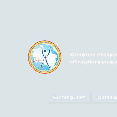
Қазақстан Респуб
«Республикалық қ
Бастапқы бет
Орталы