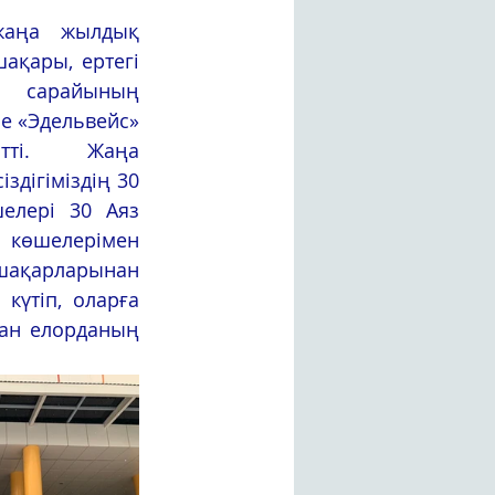
қары, ертегі 
 сарайының 
 «Эдельвейс» 
	Жаңа 
дігіміздің 30 
лері 30 Аяз 
 көшелерімен 
қшақарларынан 
үтіп, оларға 
ан елорданың 