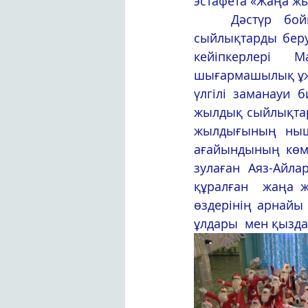
эстафета «Жаңа жы
	Дәстүр бойынша шектеу шараларын ескере отырып, жаңа жылдық 
сыйлықтарды беру
кейіпкерлері 
шығармашылық ұжым
үлгілі заманауи б
жылдық сыйлықтард
жылдығының ныша
ағайындының көм
зулаған  Аяз-Айла
құралған  жаңа ж
өздерінің арнайы
ұлдары  мен қызд