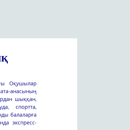
ық
а-анасының 
рдан шыққан, 
а, спортта, 
ды балаларға 
да экспресс-