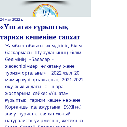
24 мая 2022 г.
«Үш ата» ғұрыптық
тарихи кешеніне саяхат
Қазақстан Республикасы Оқу-
ағарту министрлігінің
Жамбыл  облысы  әкімдігінің  білім  
«Республикалық қосымша білім
басқармасы  Шу ауданының  білім  
беру оқу-әдістемелік орталығы»
бөлімінің   «Балалар  - 
РМҚК
жасөспірімдер   өлкетану  және  
туризм орталығы»     2022 жыл  20 
САЙТТЫН ЖАНА ВЕРСИЯСЫ
мамыр күні орталықтың   2021-2022 
оқу  жылындағы  іс  - шара   
ЭКРАН ДИКТОРЫ
жоспарына  сәйкес «Үш ата» 
ғұрыптық   тарихи  кешеніне және  
Қорғаншы  қалажұртына   (Х-ХІІ ғғ.)  
жаяу   туристік   саяхат «юный  
натуралист»  үйірмесінің  жетекшісі  