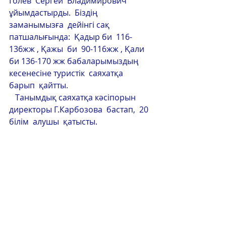
Голев  Сергей  Владимирович  
ұйымдастырды.  Біздің 
заманымызға  дейінгі сақ  
патшалығында:  Қадыр би  116-
136жж , Қажы  би  90-116жж , Қали 
би 136-170 жж бабаларымыздың  
кесенесіне туристік  саяхатқа  
барып  қайтты.
   Танымдық саяхатқа кәсіпорын  
директоры Г.Карбозова  бастап,  20  
білім  алушы  қатысты.