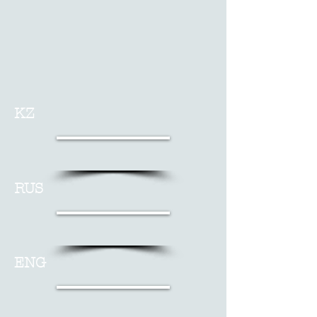
KZ
RUS
ENG