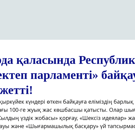
да қаласында Республи
ектеп парламенті» байқа
жетті!
қыркүйек күндері өткен байқауға еліміздің барлық 
ағы 100-ге жуық жас көшбасшы қатысты. Олар ш
лдың үздік жобасы» қорғау, «Шексіз идеялар» жа
ауы және «Шығармашылық басқару» үй тапсырма