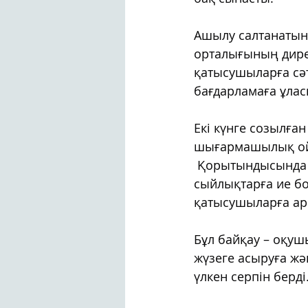
Ашылу салтанатынд
орталығының дирек
қатысушыларға сәтт
бағдарламаға ұлас
Екі күнге созылға
шығармашылық ойл
 Қорытындысында ү
сыйлықтарға ие бо
қатысушыларға арн
Бұл байқау – оқуш
жүзеге асыруға ж
үлкен серпін берді