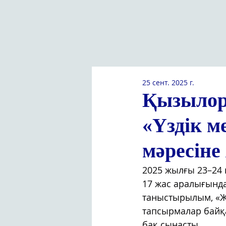
25 сент. 2025 г.
Қызылор
«Үздік м
мәресіне 
2025 жылғы 23–24 
17 жас аралығынд
таныстырылым, «Жы
тапсырмалар байқ
бақ сынасты.