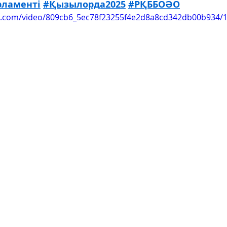
рламенті
#Қызылорда2025
#РҚББОӘО
tic.com/video/809cb6_5ec78f23255f4e2d8a8cd342db00b934/