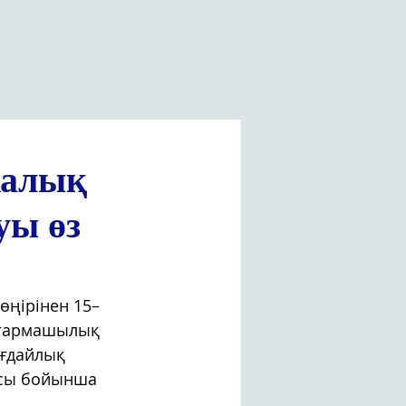
калық
уы өз
өңірінен 15–
ығармашылық 
ғдайлық 
сы бойынша 