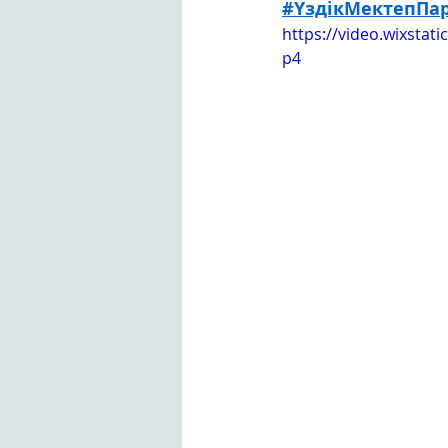
#ҮздікМектепПа
https://video.wixsta
p4