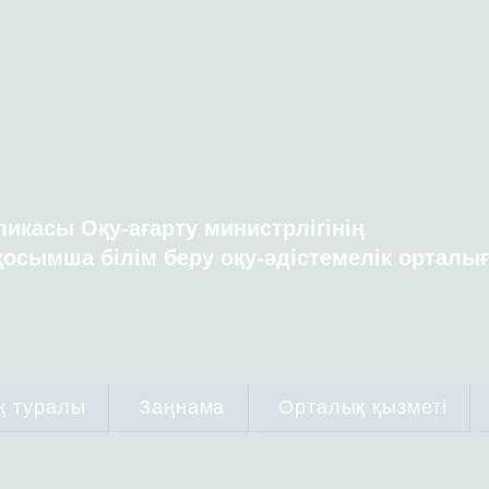
ликасы Оқу-ағарту министрлігінің
осымша білім беру оқу-әдістемелік орталы
қ туралы
Заңнама
Орталық қызметі