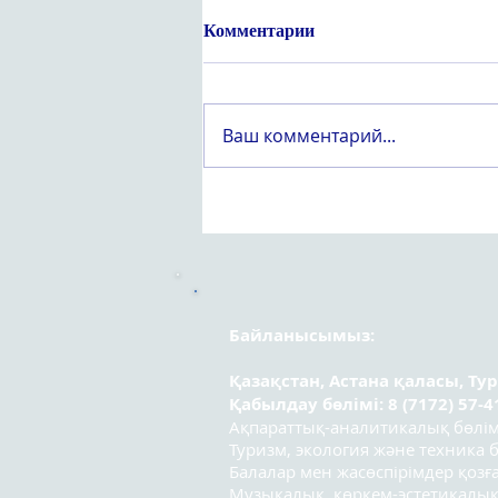
Комментарии
Ваш комментарий...
Құрметті «Вейпсіз жастық
шақ» атты оқушылар
арасындағы республикалық
эссе байқауының
қатысушылары!
Байланысымыз:
Қазақстан, Астана қаласы, Ту
Қабылдау бөлімі: 8 (7172) 57-4
Ақпараттық-аналитикалық бөлімі:
Туризм, экология және техника бө
Балалар мен жасөспірімдер қозға
Музыкалық, көркем-эстетикалық