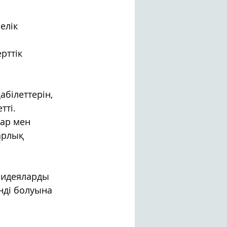
елік 
 
рттік 
білеттерін, 
тті.
ар мен 
арлық 
 идеяларды 
ді болуына 