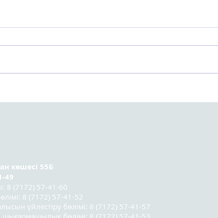
Астанада Kazakhstan
Орт
Sociology Lab 2025
тура
социологтар мектебінің
ұсын
үшінші легі
қатысушыларының
қорытынды конференциясы
өтті.
ран
көшесі 55Б
1-49
 8 (7172) 57-41-60
лімі: 8 (7172) 57-41-52
лысын үйлестіру бөлімі: 8 (7172) 57-41-57
 шығармашылық бөлімі: 8 (7172) 57-41-53