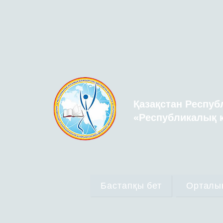
Қазақстан Респуб
«Республикалық қ
Бастапқы бет
Орталы