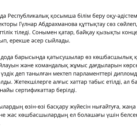
а Республикалық қосымша білім беру оқу-әдістем
торы Гүлнар Абдрахманова құттықтау сөз сөйлеп,
ілік тіледі. Сонымен қатар, байқау қызықты конце
ып, ерекше әсер сыйлады.
н дода барысында қатысушылар өз көшбасшылық қа
ауын және командалық жұмыс дағдыларын көрсе
здік деп танылған мектеп парламенттері дипломд
лды. Жетекшілерге алғыс хаттар табыс етілді, ал б
айы сертификаттар берілді.
ылардың өзін-өзі басқару жүйесін нығайтуға, жаңа
әне жас көшбасшылардың ел болашағы үшін белсен
.