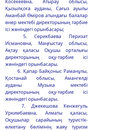
Косекеевна, Атырау облысы, 
Қызылқоға ауданы, Сағыз ауылы 
Аманбай Өміров атындағы балалар 
өнер мектебі директорының тәрбие 
ісі жөніндегі орынбасары;
	5. Серикбаева Перизат 
Исмановна, Маңғыстау облысы, 
Ақтау қаласы Оқушы орталығы 
директорының оқу-тәрбие ісі 
жөніндегі орынбасары. 
	6. Қапар Байқоныс Раманұлы, 
Қостанай облысы, Амангелді 
ауданы Музыка мектебі 
директорының оқу-тәрбие ісі 
жөніндегі орынбасары. 
	7. Джекешова Кенжегуль 
Уркимбаевна, Алматы қаласы, 
Оқушылар сарайының туристік-
өлкетану бөлімінің жаяу туризм 