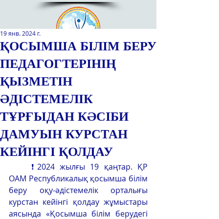
19 янв. 2024 г.
ҚОСЫМША БІЛІМ БЕРУ
ПЕДАГОГТЕРІНІҢ
Қазақстан Республикасы Оқу-
ағарту министрлігінің
ҚЫЗМЕТІН
«Республикалық қосымша білім
беру оқу-әдістемелік орталығы»
ӘДІСТЕМЕЛІК
РМҚК
ТҰРҒЫДАН КӘСІБИ
САЙТТЫН ЖАНА ВЕРСИЯСЫ
ДАМУЫН КУРСТАН
ЭКРАН ДИКТОРЫ
КЕЙІНГІ ҚОЛДАУ
	❗2024 жылғы 19 қаңтар. ҚР 
ОАМ Республикалық қосымша білім 
беру оқу-әдістемелік орталығы 
курстан кейінгі қолдау жұмыстары 
аясында «Қосымша білім берудегі 