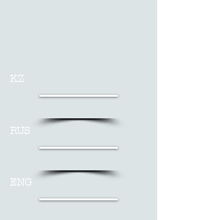
KZ
RUS
ENG