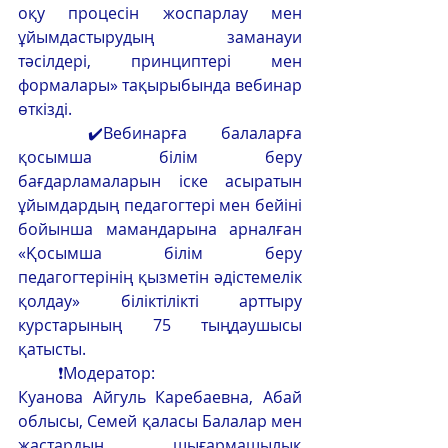
оқу процесін жоспарлау мен 
ұйымдастырудың заманауи 
тәсілдері, принциптері мен 
формалары» тақырыбында вебинар 
өткізді.
	✔️Вебинарға балаларға 
қосымша білім беру 
бағдарламаларын іске асыратын 
ұйымдардың педагогтері мен бейіні 
бойынша мамандарына арналған 
«Қосымша білім беру 
педагогтерінің қызметін әдістемелік 
қолдау» біліктілікті арттыру  
курстарының 75 тыңдаушысы 
қатысты. 
	❗Модератор:
Куанова Айгуль Каребаевна, Абай 
облысы, Семей қаласы Балалар мен 
жастардың шығармашылық 