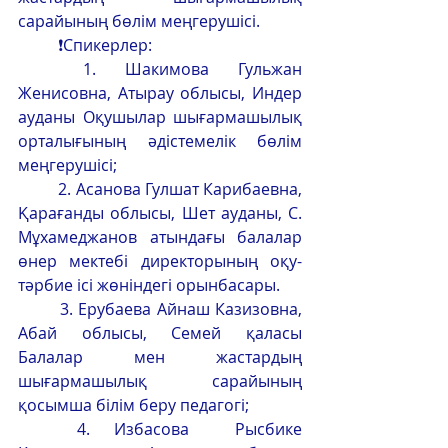
сарайының бөлім меңгерушісі.
	❗Спикерлер:
	1. Шакимова Гульжан 
Женисовна, Атырау облысы, Индер 
ауданы Оқушылар шығармашылық 
орталығының әдістемелік бөлім 
меңгерушісі;  
	2. Асанова Гулшат Карибаевна, 
Қарағанды облысы, Шет ауданы, С. 
Мұхамеджанов атындағы балалар 
өнер мектебі директорының оқу-
тәрбие ісі жөніндегі орынбасары. 
	3. Ерубаева Айнаш Казизовна, 
Абай облысы, Семей қаласы 
Балалар мен жастардың 
шығармашылық сарайының 
қосымша білім беру педагогі;
	4. Избасова  Рысбике  