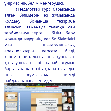
үйірмесінің бөлім меңгерушісі.
	❗Педагогтер курс барысында 
алған білімдерін өз жұмысында 
қолдану бойынша тәжірибе 
алмасып, заманауи талапқа сай 
тәрбиеленушілерге  білім беру 
жолында өздерінің  кәсіби біліктілігі 
мен шығармашылық 
ерекшеліктерін көрсете білді, 
керемет ой-талқы алаңы құрылып, 
қатысушылар әрі қарай жұмыс 
барысына қажетті ақпаратты алды, 
оны жұмысында тиімді 
пайдаланатына сенімдіміз.